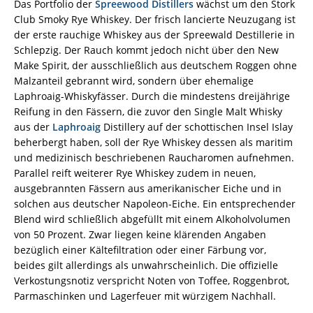
Das Portfolio der
Spreewood Distillers
wächst um den Stork
Club Smoky Rye Whiskey. Der frisch lancierte Neuzugang ist
der erste rauchige Whiskey aus der Spreewald Destillerie in
Schlepzig. Der Rauch kommt jedoch nicht über den New
Make Spirit, der ausschließlich aus deutschem Roggen ohne
Malzanteil gebrannt wird, sondern über ehemalige
Laphroaig-Whiskyfässer. Durch die mindestens dreijährige
Reifung in den Fässern, die zuvor den Single Malt Whisky
aus der
Laphroaig
Distillery auf der schottischen Insel Islay
beherbergt haben, soll der Rye Whiskey dessen als maritim
und medizinisch beschriebenen Raucharomen aufnehmen.
Parallel reift weiterer Rye Whiskey zudem in neuen,
ausgebrannten Fässern aus amerikanischer Eiche und in
solchen aus deutscher Napoleon-Eiche. Ein entsprechender
Blend wird schließlich abgefüllt mit einem Alkoholvolumen
von 50 Prozent. Zwar liegen keine klärenden Angaben
bezüglich einer Kältefiltration oder einer Färbung vor,
beides gilt allerdings als unwahrscheinlich. Die offizielle
Verkostungsnotiz verspricht Noten von Toffee, Roggenbrot,
Parmaschinken und Lagerfeuer mit würzigem Nachhall.