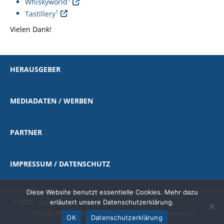
Whiskyworld
1
Tastillery
Vielen Dank!
HERAUSGEBER
MEDIADATEN / WERBEN
PARTNER
IMPRESSUM / DATENSCHUTZ
Diese Website benutzt essentielle Cookies. Mehr dazu
erläutert unsere Datenschutzerklärung.
© 2026 - Spirituosen-Journal.de
1
Affiliate-/Werbelink
|
als Amazon-Partner verdienen wir an
OK
Datenschutzerklärung
qualifizierten Käufen