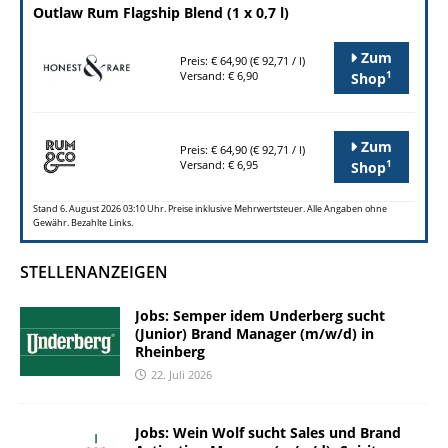
Outlaw Rum Flagship Blend (1 x 0,7 l)
Zum
Preis: € 64,90 (€ 92,71 / l)
1
Versand: € 6,90
Shop
Zum
Preis: € 64,90 (€ 92,71 / l)
1
Versand: € 6,95
Shop
Stand 6. August 2026 03:10 Uhr. Preise inklusive Mehrwertsteuer. Alle Angaben ohne
Gewähr. Bezahlte Links.
STELLENANZEIGEN
Jobs: Semper idem Underberg sucht
(Junior) Brand Manager (m/w/d) in
Rheinberg
22. Juli 2026
Jobs: Wein Wolf sucht Sales und Brand