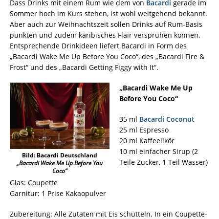
Dass Drinks mit einem Rum wie dem von
Bacardi
gerade im
Sommer hoch im Kurs stehen, ist wohl weitgehend bekannt.
Aber auch zur Weihnachtszeit sollen Drinks auf Rum-Basis
punkten und zudem karibisches Flair versprühen können.
Entsprechende Drinkideen liefert Bacardi in Form des
„Bacardi Wake Me Up Before You Coco“, des „Bacardi Fire &
Frost“ und des „Bacardi Getting Figgy with It“.
„Bacardi Wake Me Up
Before You Coco“
35 ml
Bacardi Coconut
25 ml Espresso
20 ml Kaffeelikör
10 ml einfacher Sirup (2
Bild: Bacardi Deutschland
Teile Zucker, 1 Teil Wasser)
„Bacardi Wake Me Up Before You
Coco“
Glas: Coupette
Garnitur: 1 Prise Kakaopulver
Zubereitung: Alle Zutaten mit Eis schütteln. In ein Coupette-