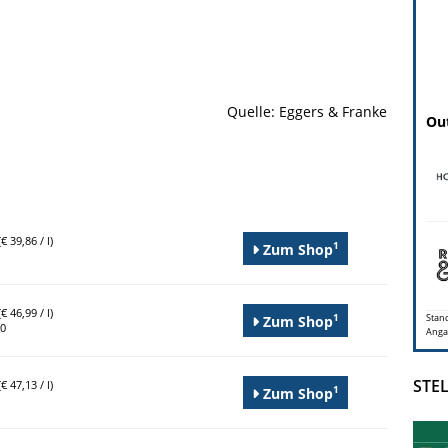
Quelle: Eggers & Franke
Out
€ 39,86 / l)
1
Zum Shop
€ 46,99 / l)
1
Stand
Zum Shop
90
Anga
STE
€ 47,13 / l)
1
Zum Shop