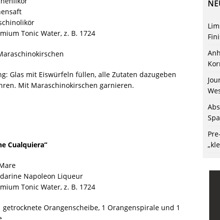
chenlikör
NE
nensaft
chinolikör
Lim
mium Tonic Water, z. B. 1724
Fin
Anh
 Maraschinokirschen
Kor
g: Glas mit Eiswürfeln füllen, alle Zutaten dazugeben
Jou
ren. Mit Maraschinokirschen garnieren.
Wes
Abs
Spa
Pre
„kl
e Cualquiera“
 Mare
darine Napoleon Liqueur
mium Tonic Water, z. B. 1724
1 getrocknete Orangenscheibe, 1 Orangenspirale und 1
e