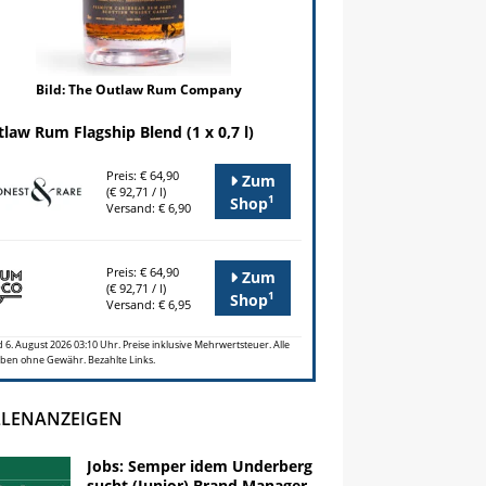
Bild: The Outlaw Rum Company
law Rum Flagship Blend (1 x 0,7 l)
Preis: € 64,90
Zum
(€ 92,71 / l)
1
Shop
Versand: € 6,90
Preis: € 64,90
Zum
(€ 92,71 / l)
1
Shop
Versand: € 6,95
 6. August 2026 03:10 Uhr. Preise inklusive Mehrwertsteuer. Alle
ben ohne Gewähr. Bezahlte Links.
LLENANZEIGEN
Jobs: Semper idem Underberg
sucht (Junior) Brand Manager