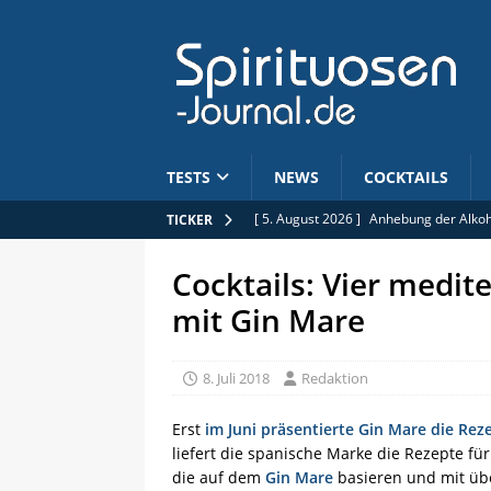
TESTS
NEWS
COCKTAILS
[ 5. August 2026 ]
Anhebung der Alkoh
TICKER
[ 4. August 2026 ]
Journal des Kirsch:
Cocktails: Vier medit
[ 4. August 2026 ]
Absolut Tabasco im 
mit Gin Mare
[ 4. August 2026 ]
Pre-Release: Wagem
[ 5. August 2026 ]
Limitiert: Rhum Clé
8. Juli 2018
Redaktion
Erst
im Juni präsentierte Gin Mare die Rez
liefert die spanische Marke die Rezepte für 
die auf dem
Gin Mare
basieren und mit ü