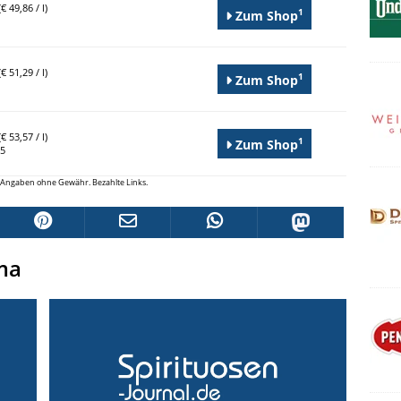
€ 49,86 / l)
1
Zum Shop
€ 51,29 / l)
1
Zum Shop
€ 53,57 / l)
1
Zum Shop
95
le Angaben ohne Gewähr. Bezahlte Links.
ma