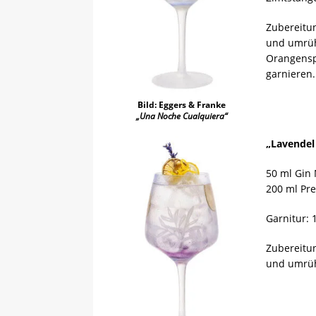
Zubereitun
und umrüh
Orangensp
garnieren.
Bild: Eggers & Franke
„Una Noche Cualquiera“
„Lavendel
50 ml Gin
200 ml Pre
Garnitur: 
Zubereitun
und umrüh