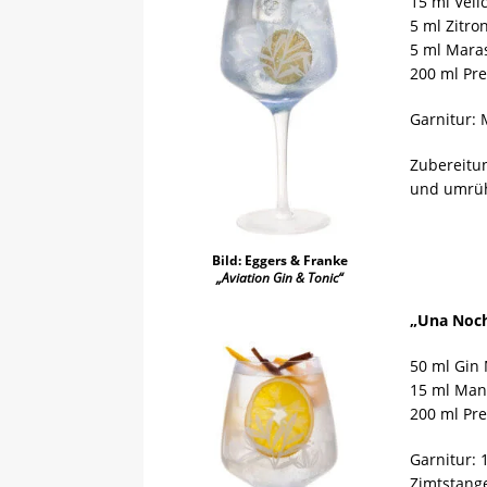
15 ml Veil
5 ml Zitro
5 ml Maras
200 ml Pre
Garnitur:
Zubereitun
und umrüh
Bild: Eggers & Franke
„Aviation Gin & Tonic“
„Una Noch
50 ml Gin
15 ml Man
200 ml Pre
Garnitur: 
Zimtstang