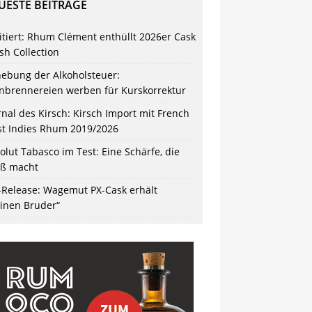
UESTE BEITRÄGE
itiert: Rhum Clément enthüllt 2026er Cask
ish Collection
ebung der Alkoholsteuer:
nbrennereien werben für Kurskorrektur
rnal des Kirsch: Kirsch Import mit French
t Indies Rhum 2019/2026
olut Tabasco im Test: Eine Schärfe, die
ß macht
-Release: Wagemut PX-Cask erhält
einen Bruder“