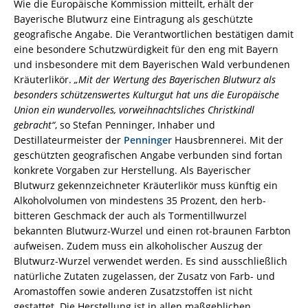
Wie die Europäische Kommission mitteilt, erhält der
Bayerische Blutwurz eine Eintragung als geschützte
geografische Angabe. Die Verantwortlichen bestätigen damit
eine besondere Schutzwürdigkeit für den eng mit Bayern
und insbesondere mit dem Bayerischen Wald verbundenen
Kräuterlikör.
„Mit der Wertung des Bayerischen Blutwurz als
besonders schützenswertes Kulturgut hat uns die Europäische
Union ein wundervolles, vorweihnachtsliches Christkindl
gebracht“
, so Stefan Penninger, Inhaber und
Destillateurmeister der
Penninger
Hausbrennerei. Mit der
geschützten geografischen Angabe verbunden sind fortan
konkrete Vorgaben zur Herstellung. Als Bayerischer
Blutwurz gekennzeichneter Kräuterlikör muss künftig ein
Alkoholvolumen von mindestens 35 Prozent, den herb-
bitteren Geschmack der auch als Tormentillwurzel
bekannten Blutwurz-Wurzel und einen rot-braunen Farbton
aufweisen. Zudem muss ein alkoholischer Auszug der
Blutwurz-Wurzel verwendet werden. Es sind ausschließlich
natürliche Zutaten zugelassen, der Zusatz von Farb- und
Aromastoffen sowie anderen Zusatzstoffen ist nicht
gestattet. Die Herstellung ist in allen maßgeblichen