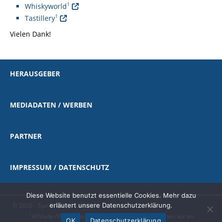
1
Whiskyworld
1
Tastillery
Vielen Dank!
HERAUSGEBER
MEDIADATEN / WERBEN
PARTNER
IMPRESSUM / DATENSCHUTZ
Diese Website benutzt essentielle Cookies. Mehr dazu
© 2026 - Spirituosen-Journal.de
erläutert unsere Datenschutzerklärung.
1
Affiliate-/Werbelink
|
als Amazon-Partner verdienen wir an
OK
Datenschutzerklärung