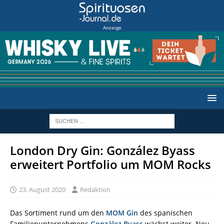
Anzeige
London Dry Gin: González Byass
erweitert Portfolio um MOM Rocks
23. August 2020
Redaktion
Das Sortiment rund um den
MOM Gin
des spanischen
Familienunternehmens
González Byass
wächst weiter. Neu