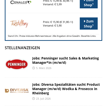
Preis: € 15,49 (€ 30,98 / l)
1
Versand: € 5,99
Shop
Zum
Preis: € 15,90 (€ 31,80 / l)
1
Versand: € 5,90
Shop
Stand Uhr. Preise inklusive Mehrwertsteuer. Alle Angaben ohne Gewähr. Bezahlte Links.
STELLENANZEIGEN
Jobs: Penninger sucht Sales & Marketing
Manager*in (m/w/d)
5. März 2026
Jobs: Diversa Spezialitäten sucht Product
Manager (m/w/d) Wodka & Prosecco in
Rheinberg
23. Juli 2026