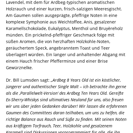
Lavendel, mit dem für Ardbeg-typischen aromatischen
Holzrauch und einer kurzen, frisch-salzigen Meeresgischt.
Am Gaumen sollen ausgeprägte, pfeffrige Noten in eine
komplexe Symphonie aus Weichtoffee, Anis, gesalzener
Karamellschokolade, Eukalyptus, Menthol und Bruyèreholz
münden. Ein prickelnd-pfeffriger Geschmack folge mit
süßen Aromen, die von herzhaften Holzkohle-Noten,
geräuchertem Speck, angebranntem Toast und Teer
überlagert würden. Ein langer und anhaltender Abgang mit
einem Hauch frischer Pfefferminze und einer Brise
Gewürznelke.
Dr. Bill Lumsden sagt:
„Ardbeg 8 Years Old ist ein köstlicher,
jüngerer und authentischer Single Malt – ich betrachte ihn gerne
als die ‚Parallelwelt-Version‘ des Ardbeg Ten Years Old. Gereifte
Ex-Sherry-Whiskys sind ultimatives Neuland für uns, also freuen
wir uns über jeden Gedanken darüber! Wir lassen die erfahrenen
Gaumen des Committees daran teilhaben, um uns zu helfen, die
richtige Balance aus Rauch und Süße zu finden. Mit seinen Noten
aus kräftigem Torfrauch, Teer, Holzkohle und gesalzenem
Karamell sind Diskussionen vorprogrammiert für alle, die ihn