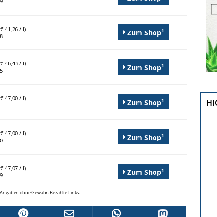
99
€ 41,26 / l)
1
Zum Shop
88
€ 46,43 / l)
1
Zum Shop
95
€ 47,00 / l)
1
HI
Zum Shop
€ 47,00 / l)
1
Zum Shop
50
€ 47,07 / l)
1
Zum Shop
89
le Angaben ohne Gewähr. Bezahlte Links.