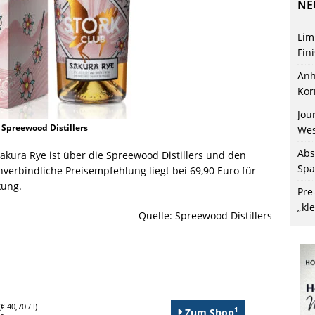
NE
Lim
Fin
Anh
Kor
Jou
: Spreewood Distillers
Wes
Abs
Sakura Rye ist über die Spreewood Distillers und den
Spa
verbindliche Preisempfehlung liegt bei 69,90 Euro für
kung.
Pre
„kl
Quelle: Spreewood Distillers
€ 40,70 / l)
1
Zum Shop