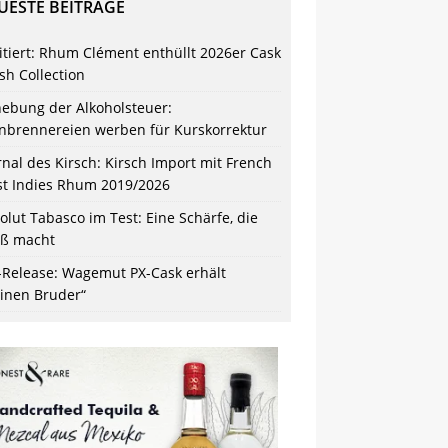
UESTE BEITRÄGE
itiert: Rhum Clément enthüllt 2026er Cask
ish Collection
ebung der Alkoholsteuer:
nbrennereien werben für Kurskorrektur
rnal des Kirsch: Kirsch Import mit French
t Indies Rhum 2019/2026
olut Tabasco im Test: Eine Schärfe, die
ß macht
-Release: Wagemut PX-Cask erhält
einen Bruder“