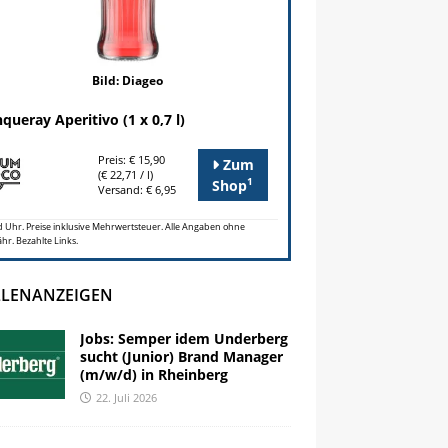
Bild: Diageo
queray Aperitivo (1 x 0,7 l)
Preis: € 15,90
Zum
(€ 22,71 / l)
1
Shop
Versand: € 6,95
 Uhr. Preise inklusive Mehrwertsteuer. Alle Angaben ohne
r. Bezahlte Links.
LLENANZEIGEN
Jobs: Semper idem Underberg
sucht (Junior) Brand Manager
(m/w/d) in Rheinberg
22. Juli 2026