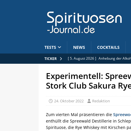
TESTS
NEWS
COCKTAILS
[ 5. August 2026 ]
Anhebung der Alkoh
TICKER
[ 4. August 2026 ]
Journal des Kirsch:
Experimentell: Spreew
[ 4. August 2026 ]
Absolut Tabasco im 
Stork Club Sakura Ry
[ 4. August 2026 ]
Pre-Release: Wagem
[ 5. August 2026 ]
Limitiert: Rhum Clé
24. Oktober 2022
Redaktion
Zum vierten Mal präsentieren die
Spreewoo
enthüllt die Spreewald Destillerie in Schle
Spirituose, die Rye Whiskey mit Kirschen paa