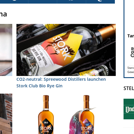
ma
Tan
Stand
Gewäh
CO2-neutral: Spreewood Distillers launchen
Stork Club Bio Rye Gin
STE