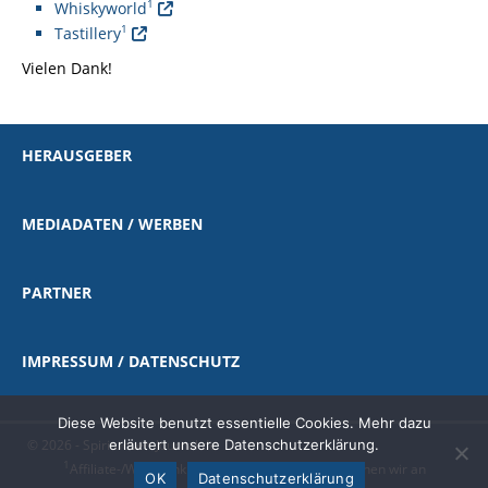
1
Whiskyworld
1
Tastillery
Vielen Dank!
HERAUSGEBER
MEDIADATEN / WERBEN
PARTNER
IMPRESSUM / DATENSCHUTZ
Diese Website benutzt essentielle Cookies. Mehr dazu
erläutert unsere Datenschutzerklärung.
© 2026 - Spirituosen-Journal.de
1
Affiliate-/Werbelink
|
als Amazon-Partner verdienen wir an
OK
Datenschutzerklärung