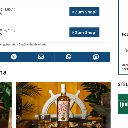
€ 49,86 / l)
1
Zum Shop
95
€ 52,71 / l)
1
Zum Shop
Fou
95
le Angaben ohne Gewähr. Bezahlte Links.
Stand
Anga
ma
STE