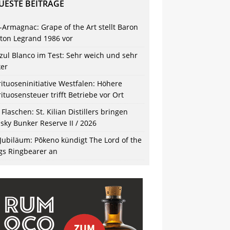
UESTE BEITRÄGE
-Armagnac: Grape of the Art stellt Baron
ton Legrand 1986 vor
zul Blanco im Test: Sehr weich und sehr
ker
rituoseninitiative Westfalen: Höhere
rituosensteuer trifft Betriebe vor Ort
 Flaschen: St. Kilian Distillers bringen
sky Bunker Reserve II / 2026
 Jubiläum: Pōkeno kündigt The Lord of the
gs Ringbearer an