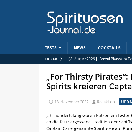
TESTS
NEWS
COCKTAILS
[ 8. August 2026 ]
Fenzul Blanco im Te
TICKER
[ 7. August 2026 ]
Spirituoseninitiativ
„For Thirsty Pirates“
[ 7. August 2026 ]
382 Flaschen: St. Ki
Spirits kreieren Capt
[ 7. August 2026 ]
25. Jubiläum: Pōken
[ 8. August 2026 ]
Bas-Armagnac: Grape
18. November 2022
Redaktion
UPDA
Jahrhundertelang waren Katzen ein fester 
an die fast vergessene Tradition der Schif
Captain Cane genannte Spirituose auf Rum-