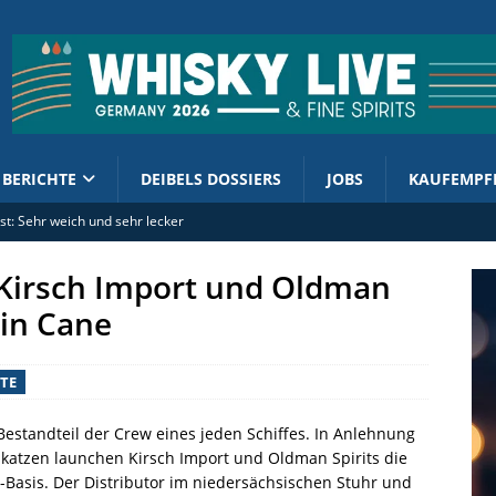
BERICHTE
DEIBELS DOSSIERS
JOBS
KAUFEMPF
st: Sehr weich und sehr lecker
e Westfalen: Höhere Spirituosensteuer trifft Betriebe vor Ort
: Kirsch Import und Oldman
lian Distillers bringen Whisky Bunker Reserve II / 2026
ain Cane
o kündigt The Lord of the Rings Ringbearer an
 of the Art stellt Baron Gaston Legrand 1986 vor
TE
Bestandteil der Crew eines jeden Schiffes. In Anlehnung
fskatzen launchen Kirsch Import und Oldman Spirits die
Basis. Der Distributor im niedersächsischen Stuhr und