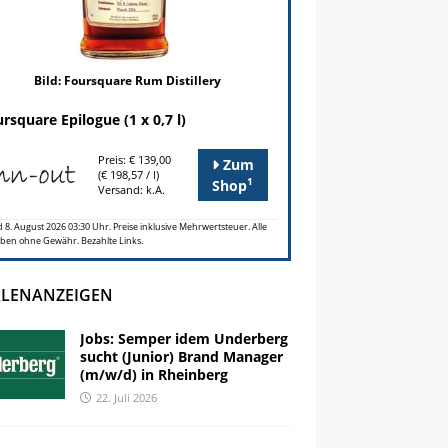
Bild: Foursquare Rum Distillery
rsquare Epilogue (1 x 0,7 l)
Preis: € 139,00
Zum
(€ 198,57 / l)
1
Shop
Versand: k.A.
 8. August 2026 03:30 Uhr. Preise inklusive Mehrwertsteuer. Alle
ben ohne Gewähr. Bezahlte Links.
LLENANZEIGEN
Jobs: Semper idem Underberg
sucht (Junior) Brand Manager
(m/w/d) in Rheinberg
22. Juli 2026