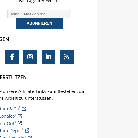
Beiträge der Woche
GEN
ERSTÜTZEN
 unsere Affiliate-Links zum Bestellen, um
e Arbeit zu unterstützen.
1
Rum & Co
1
Conalco
1
Inn-Out
1
Rum-Depot
1
Whiskyworld