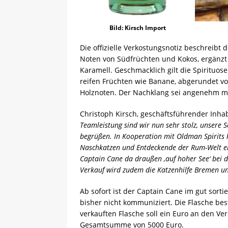
Bild: Kirsch Import
Die offizielle Verkostungsnotiz beschreibt
Noten von Südfrüchten und Kokos, ergänzt
Karamell. Geschmacklich gilt die Spirituose
reifen Früchten wie Banane, abgerundet vo
Holznoten. Der Nachklang sei angenehm mi
Christoph Kirsch, geschäftsführender Inhab
Teamleistung sind wir nun sehr stolz, unsere S
begrüßen. In Kooperation mit Oldman Spirits 
Naschkatzen und Entdeckende der Rum-Welt en
Captain Cane da draußen ‚auf hoher See‘ be
Verkauf wird zudem die Katzenhilfe Bremen unt
Ab sofort ist der Captain Cane im gut sort
bisher nicht kommuniziert. Die Flasche bes
verkauften Flasche soll ein Euro an den Ve
Gesamtsumme von 5000 Euro.