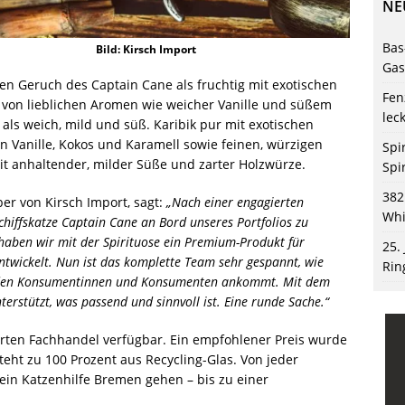
NE
Bas
Bild: Kirsch Import
Gas
 den Geruch des Captain Cane als fruchtig mit exotischen
Fen
 von lieblichen Aromen wie weicher Vanille und süßem
lec
 als weich, mild und süß. Karibik pur mit exotischen
n Vanille, Kokos und Karamell sowie feinen, würzigen
Spi
t anhaltender, milder Süße und zarter Holzwürze.
Spi
382
er von Kirsch Import, sagt:
„Nach einer engagierten
Whi
chiffskatze Captain Cane an Bord unseres Portfolios zu
haben wir mit der Spirituose ein Premium-Produkt für
25.
twickelt. Nun ist das komplette Team sehr gespannt, wie
Rin
i den Konsumentinnen und Konsumenten ankommt. Mit dem
erstützt, was passend und sinnvoll ist. Eine runde Sache.“
ierten Fachhandel verfügbar. Ein empfohlener Preis wurde
teht zu 100 Prozent aus Recycling-Glas. Von jeder
rein Katzenhilfe Bremen gehen – bis zu einer