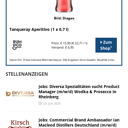
Bild: Diageo
Tanqueray Aperitivo (1 x 0,7 l)
Zum
Preis: € 15,90 (€ 22,71 / l)
1
Versand: € 6,95
Shop
Stand Uhr. Preise inklusive Mehrwertsteuer. Alle Angaben ohne Gewähr. Bezahlte Links.
STELLENANZEIGEN
Jobs: Diversa Spezialitäten sucht Product
Manager (m/w/d) Wodka & Prosecco in
Rheinberg
23. Juli 2026
Jobs: Commercial Brand Ambassador Ian
Macleod Distillers Deutschland (m/w/d)