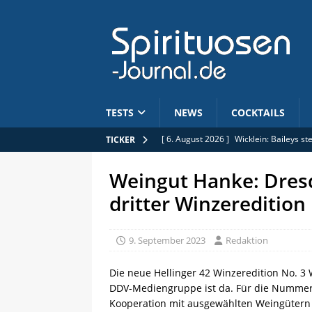
TESTS
NEWS
COCKTAILS
[ 6. August 2026 ]
Wicklein: Baileys s
TICKER
[ 6. August 2026 ]
Jobs: Commercial B
Weingut Hanke: Dres
[ 5. August 2026 ]
Limitiert: Rhum Clé
dritter Winzeredition
[ 5. August 2026 ]
Anhebung der Alkoh
[ 6. August 2026 ]
Mars Whisky: Hombo
9. September 2023
Redaktion
Die neue Hellinger 42 Winzeredition No. 
DDV-Mediengruppe ist da. Für die Nummer d
Kooperation mit ausgewählten Weingütern d