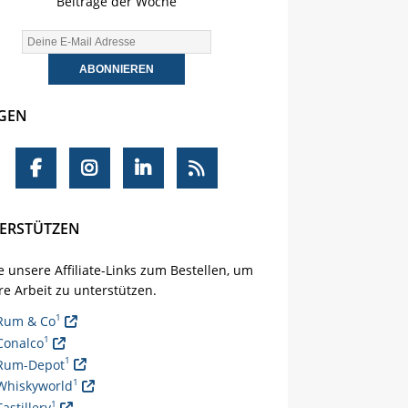
Beiträge der Woche
GEN
ERSTÜTZEN
 unsere Affiliate-Links zum Bestellen, um
e Arbeit zu unterstützen.
1
Rum & Co
1
Conalco
1
Rum-Depot
1
Whiskyworld
1
Tastillery