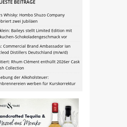
UESTE BEITRÄGE
s Whisky: Hombo Shuzo Company
ebriert zwei Jubiläen
klein: Baileys stellt Limited Edition mit
kuchen-Schokoladengeschmack vor
s: Commercial Brand Ambassador Ian
leod Distillers Deutschland (m/w/d)
itiert: Rhum Clément enthüllt 2026er Cask
ish Collection
ebung der Alkoholsteuer:
nbrennereien werben für Kurskorrektur