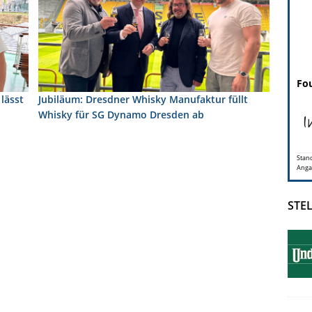
Fou
lässt
Jubiläum: Dresdner Whisky Manufaktur füllt
Whisky für SG Dynamo Dresden ab
Stand
Anga
STE