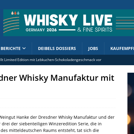
BERICHTE
DEIBELS DOSSIERS
JOBS
KAUFEMPF
tellt Limited Edition mit Lebkuchen-Schokoladengeschmack vor
rand Ambassador Ian Macleod Distillers Deutschland (m/w/d)
dner Whisky Manufaktur mit
ment enthüllt 2026er Cask Finish Collection
olsteuer: Kornbrennereien werben für Kurskorrektur
 Shuzo Company zelebriert zwei Jubiläen
3 Weingut Hanke der Dresdner Whisky Manufaktur und der
rei der siebenteiligen Winzeredition Serie, die in
es mitteldeutschen Raums entsteht, tat sich die