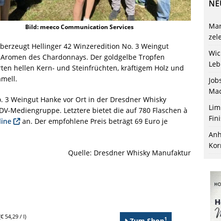
NE
Mar
Bild: meeco Communication Services
zel
berzeugt Hellinger 42 Winzeredition No. 3 Weingut
Wic
n Aromen des Chardonnays. Der goldgelbe Tropfen
Leb
arten hellen Kern- und Steinfrüchten, kräftigem Holz und
amell.
Job
Mac
o. 3 Weingut Hanke vor Ort in der Dresdner Whisky
Lim
V-Mediengruppe. Letztere bietet die auf 780 Flaschen à
Fin
line
an. Der empfohlene Preis beträgt 69 Euro je
Anh
Kor
Quelle: Dresdner Whisky Manufaktur
€ 54,29 / l)
1
Zum Shop