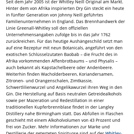
Seit dem Jahr 2005 ist der Whitley Neill Original am Markt.
Hinter dem von Afrika inspirierten Dry Gin steckt ein heute
in fünfter Generation von Johnny Neill geführtes
Familienunternehmen in England. Das Brennhandwerk der
Linie Greenall-Whitley soll den offiziellen
Unternehmensangaben zufolge bis in das Jahr 1762
zurückreichen. Für das heutige Aushängeschild setzt man
auf eine Rezeptur mit neun Botanicals, angeführt von den
exotischen Schlüsselzutaten Baobab – die Frucht des in
Afrika vorkommenden Affenbrotbaums – und Physalis –
auch bekannt als Kapstachelbeere oder Andenbeere.
Weiterhin finden Wacholderbeeren, Koriandersamen,
Zitronen- und Orangenschalen, Zimtkassie,
Schwertlilienwurzel und Angelikawurzel ihren Weg in den
Gin. Die Herstellung auf Basis neutralen Getreidealkohols
sowie per Mazeration und Redestillation in einer
traditionellen Kupferbrennblase findet in der Langley
Distillery nahe Birmingham statt. Das Abfüllen in Flaschen
geschieht mit einem Alkoholvolumen von 43 Prozent und
frei von Zucker. Mehr Informationen zur Marke und
Destillerie der getesteten Spirituose sind auf der
Whitley-