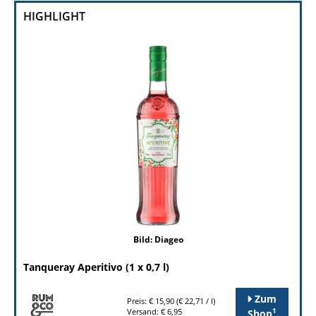
HIGHLIGHT
Bild: Diageo
Tanqueray Aperitivo (1 x 0,7 l)
Zum
Preis: € 15,90 (€ 22,71 / l)
1
Versand: € 6,95
Shop