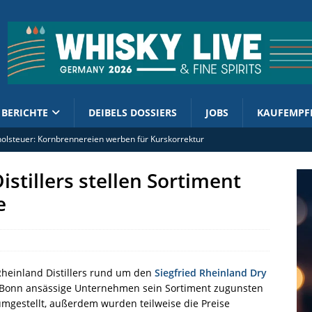
BERICHTE
DEIBELS DOSSIERS
JOBS
KAUFEMPF
olsteuer: Kornbrennereien werben für Kurskorrektur
 Kirsch Import mit French West Indies Rhum 2019/2026
istillers stellen Sortiment
Test: Eine Schärfe, die Spaß macht
e
ut PX-Cask erhält „kleinen Bruder“
ment enthüllt 2026er Cask Finish Collection
 Rheinland Distillers rund um den
Siegfried Rheinland Dry
 Bonn ansässige Unternehmen sein Sortiment zugunsten
umgestellt, außerdem wurden teilweise die Preise