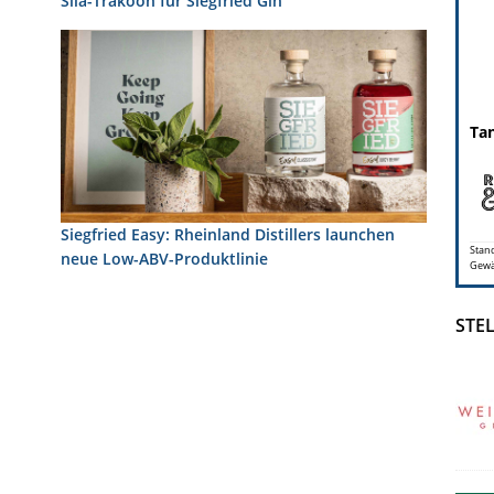
Sila-Trakoon für Siegfried Gin
Tan
Siegfried Easy: Rheinland Distillers launchen
Stand
neue Low-ABV-Produktlinie
Gewäh
STE