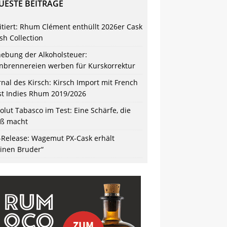
UESTE BEITRÄGE
itiert: Rhum Clément enthüllt 2026er Cask
ish Collection
ebung der Alkoholsteuer:
nbrennereien werben für Kurskorrektur
rnal des Kirsch: Kirsch Import mit French
t Indies Rhum 2019/2026
olut Tabasco im Test: Eine Schärfe, die
ß macht
-Release: Wagemut PX-Cask erhält
einen Bruder“