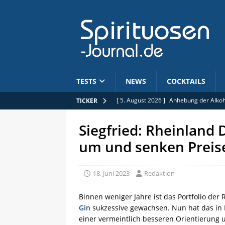
TESTS
NEWS
COCKTAILS
[ 5. August 2026 ]
Anhebung der Alkoh
TICKER
[ 4. August 2026 ]
Journal des Kirsch:
Siegfried: Rheinland D
[ 4. August 2026 ]
Absolut Tabasco im 
um und senken Preis
[ 4. August 2026 ]
Pre-Release: Wagem
[ 5. August 2026 ]
Limitiert: Rhum Clé
18. Juni 2023
Redaktion
Binnen weniger Jahre ist das Portfolio der
Gin
sukzessive gewachsen. Nun hat das in
einer vermeintlich besseren Orientierung 