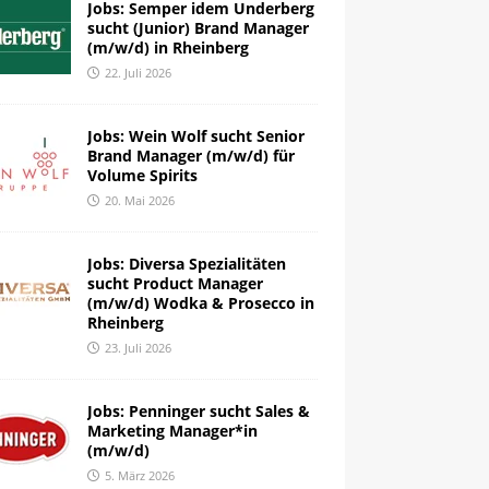
Jobs: Semper idem Underberg
sucht (Junior) Brand Manager
(m/w/d) in Rheinberg
22. Juli 2026
Jobs: Wein Wolf sucht Senior
Brand Manager (m/w/d) für
Volume Spirits
20. Mai 2026
Jobs: Diversa Spezialitäten
sucht Product Manager
(m/w/d) Wodka & Prosecco in
Rheinberg
23. Juli 2026
Jobs: Penninger sucht Sales &
Marketing Manager*in
(m/w/d)
5. März 2026