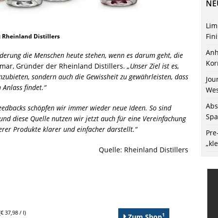
NE
Lim
Fin
: Rheinland Distillers
Anh
derung die Menschen heute stehen, wenn es darum geht, die
Kor
llmar, Gründer der Rheinland Distillers.
„Unser Ziel ist es,
anzubieten, sondern auch die Gewissheit zu gewährleisten, dass
Jou
 Anlass findet.“
Wes
Abs
Feedbacks schöpfen wir immer wieder neue Ideen. So sind
Spa
und diese Quelle nutzen wir jetzt auch für eine Vereinfachung
erer Produkte klarer und einfacher darstellt.“
Pre
„kl
Quelle: Rheinland Distillers
€ 37,98 / l)
1
Zum Shop