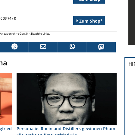
€ 38,74 / l)
1
Zum Shop
le Angaben ohne Gewähr. Bezahlte Links.
ma
HI
egfried
Personalie: Rheinland Distillers gewinnen Phum