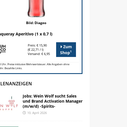
Bild: Diageo
queray Aperitivo (1 x 0,7 l)
Preis: € 15,90
Zum
(€ 22,71 / l)
1
Shop
Versand: € 6,95
 Uhr. Preise inklusive Mehrwertsteuer. Alle Angaben ohne
r. Bezahlte Links.
LLENANZEIGEN
Jobs: Wein Wolf sucht Sales
und Brand Activation Manager
(m/w/d) -Spirits-
10. April 2026