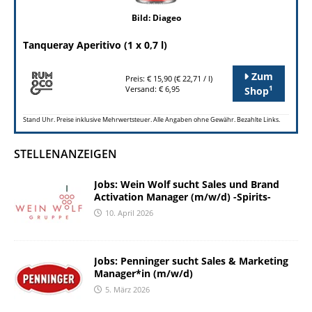
Bild: Diageo
Tanqueray Aperitivo (1 x 0,7 l)
Zum
Preis: € 15,90 (€ 22,71 / l)
1
Versand: € 6,95
Shop
Stand Uhr. Preise inklusive Mehrwertsteuer. Alle Angaben ohne Gewähr. Bezahlte Links.
STELLENANZEIGEN
Jobs: Wein Wolf sucht Sales und Brand
Activation Manager (m/w/d) -Spirits-
10. April 2026
Jobs: Penninger sucht Sales & Marketing
Manager*in (m/w/d)
5. März 2026