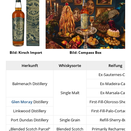
Bild: Compass Box
Bild: Kirsch Import
Herkunft
Whiskysorte
Reifung
Ex-Sauternes-Cask
Balmenach Distillery
Ex-Madeira-Casks
Single Malt
Ex-Marsala-Casks
Glen Moray
Distillery
First-Fill-Oloroso-Sherr
Linkwood Distillery
First-Fill-Palo-Cortado
Port Dundas Distillery
Single Grain
Refill-Sherry-Butt
„Blended Scotch Parcel“
Blended Scotch
Primarily Recharred-Ba