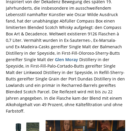
Inspiriert von der Dekadenz Bewegung des späten 19.
Jahrhunderts, die insbesondere im ausschweifendem
Lebensstil namhafter Künstler wie Oscar Wilde Ausdruck
fand, hat der unabhängige Abfüller Compass Box einen
limitierten Blended Scotch Whisky aufgelegt: den Compass
Box Art & Decadence. Weltweit existieren 9126 Flaschen à
0,7 Liter. Vermählt wurden in Ex-Sauternes-, Ex-Marsala-
und Ex-Madeira-Casks gereifter Single Malt der Balmenach
Distillery in der Speyside, in First-Fill-Oloroso-Sherry-Butts
gereifter Single Malt der
Glen Moray
Distillery in der
Speyside, in First-Fill-Palo-Cortado-Butts gereifter Single
Malt der Linkwood Distillery in der Speyside, in Refill-Sherry-
Butts gereifter Single Grain der Port Dundas Distillery in den
Lowlands und ein primär in Recharred-Barrels gereiftes
Blended Scotch Parcel. Die Reifezeit wird mit bis zu 22
Jahren angegeben. In die Flasche kam der Blend mit einem
Alkoholgehalt von 49 Prozent, ohne Kältefiltration und ohne
Farbstoff.