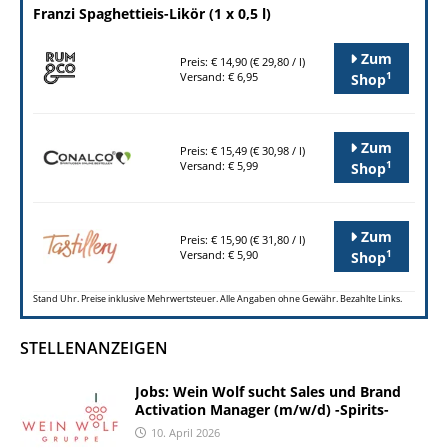
Franzi Spaghettieis-Likör (1 x 0,5 l)
Zum
Preis: € 14,90 (€ 29,80 / l)
1
Versand: € 6,95
Shop
Zum
Preis: € 15,49 (€ 30,98 / l)
1
Versand: € 5,99
Shop
Zum
Preis: € 15,90 (€ 31,80 / l)
1
Versand: € 5,90
Shop
Stand Uhr. Preise inklusive Mehrwertsteuer. Alle Angaben ohne Gewähr. Bezahlte Links.
STELLENANZEIGEN
Jobs: Wein Wolf sucht Sales und Brand
Activation Manager (m/w/d) -Spirits-
10. April 2026