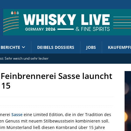
BERICHTE
DEIBELS DOSSIERS
JOBS
KAUFEMPF
st: Sehr weich und sehr lecker
e Westfalen: Höhere Spirituosensteuer trifft Betriebe vor Ort
: Feinbrennerei Sasse launcht
lian Distillers bringen Whisky Bunker Reserve II / 2026
 15
o kündigt The Lord of the Rings Ringbearer an
 of the Art stellt Baron Gaston Legrand 1986 vor
nnerei
Sasse
eine Limited Edition, die in der Tradition des
n Genuss mit neuem Stilbewusstsein kombinieren soll.
im Münsterland ließ diesen Kornbrand über 15 Jahre