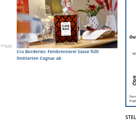
Out
Cru Borderies: Feinbrennerei Sasse füllt
limitierten Cognac ab
Stand
Anga
STE