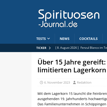
TESTS
NEWS
COCKTAILS
[ 8. August 2026 ]
Fenzul Blanco im Te
TICKER
[ 7. August 2026 ]
Spirituoseninitiativ
Über 15 Jahre gereift
[ 7. August 2026 ]
382 Flaschen: St. Ki
limitierten Lagerkorn
[ 7. August 2026 ]
25. Jubiläum: Pōken
[ 8. August 2026 ]
Bas-Armagnac: Grape
6. November 2023
Redaktion
Mit dem Lagerkorn 15 launcht die Feinbre
ausgehenden 19. Jahrhunderts hochwertige
Das Familienunternehmen in Schöppingen 