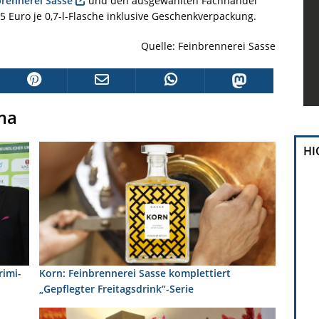
brennerei
Sasse
und den ausgewählten Fachhandel
 Euro je 0,7-l-Flasche inklusive Geschenkverpackung.
Quelle: Feinbrennerei Sasse
ma
HI
rimi-
Korn: Feinbrennerei Sasse komplettiert
„Gepflegter Freitagsdrink“-Serie