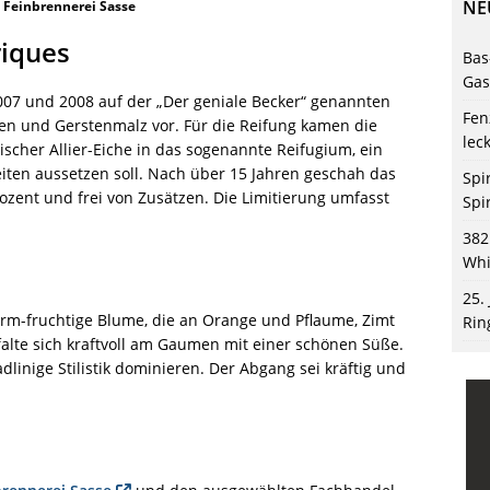
NE
: Feinbrennerei Sasse
riques
Bas
Gas
007 und 2008 auf der „Der geniale Becker“ genannten
Fen
n und Gerstenmalz vor. Für die Reifung kamen die
lec
ischer Allier-Eiche in das sogenannte Reifugium, ein
eiten aussetzen soll. Nach über 15 Jahren geschah das
Spi
ozent und frei von Zusätzen. Die Limitierung umfasst
Spi
382
Whi
25.
arm-fruchtige Blume, die an Orange und Pflaume, Zimt
Rin
falte sich kraftvoll am Gaumen mit einer schönen Süße.
inige Stilistik dominieren. Der Abgang sei kräftig und