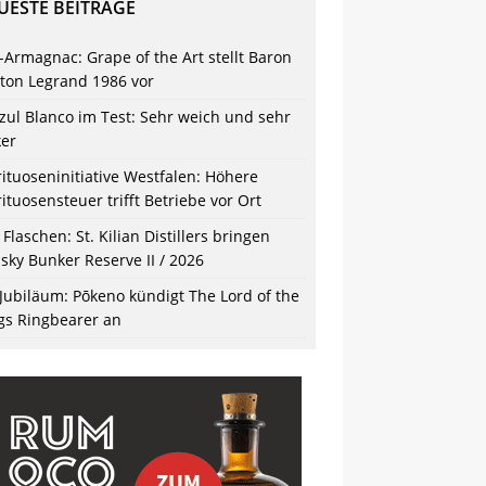
UESTE BEITRÄGE
-Armagnac: Grape of the Art stellt Baron
ton Legrand 1986 vor
zul Blanco im Test: Sehr weich und sehr
ker
rituoseninitiative Westfalen: Höhere
rituosensteuer trifft Betriebe vor Ort
 Flaschen: St. Kilian Distillers bringen
sky Bunker Reserve II / 2026
 Jubiläum: Pōkeno kündigt The Lord of the
gs Ringbearer an