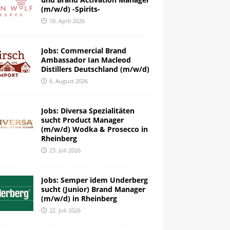
(m/w/d) -Spirits-
10. April 2026
Jobs: Commercial Brand
Ambassador Ian Macleod
Distillers Deutschland (m/w/d)
6. August 2026
Jobs: Diversa Spezialitäten
sucht Product Manager
(m/w/d) Wodka & Prosecco in
Rheinberg
23. Juli 2026
Jobs: Semper idem Underberg
sucht (Junior) Brand Manager
(m/w/d) in Rheinberg
22. Juli 2026