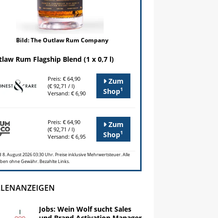
Bild: The Outlaw Rum Company
law Rum Flagship Blend (1 x 0,7 l)
Preis: € 64,90
Zum
(€ 92,71 / l)
1
Shop
Versand: € 6,90
Preis: € 64,90
Zum
(€ 92,71 / l)
1
Shop
Versand: € 6,95
 8. August 2026 03:30 Uhr. Preise inklusive Mehrwertsteuer. Alle
ben ohne Gewähr. Bezahlte Links.
LLENANZEIGEN
Jobs: Wein Wolf sucht Sales
und Brand Activation Manager