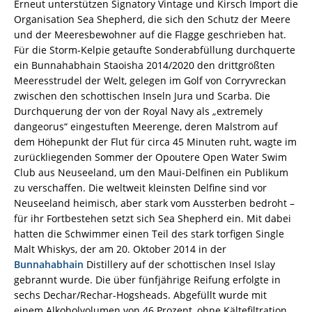
Erneut unterstützen Signatory Vintage und Kirsch Import die
Organisation Sea Shepherd, die sich den Schutz der Meere
und der Meeresbewohner auf die Flagge geschrieben hat.
Für die Storm-Kelpie getaufte Sonderabfüllung durchquerte
ein Bunnahabhain Staoisha 2014/2020 den drittgrößten
Meeresstrudel der Welt, gelegen im Golf von Corryvreckan
zwischen den schottischen Inseln Jura und Scarba. Die
Durchquerung der von der Royal Navy als „extremely
dangeorus“ eingestuften Meerenge, deren Malstrom auf
dem Höhepunkt der Flut für circa 45 Minuten ruht, wagte im
zurückliegenden Sommer der Opoutere Open Water Swim
Club aus Neuseeland, um den Maui-Delfinen ein Publikum
zu verschaffen. Die weltweit kleinsten Delfine sind vor
Neuseeland heimisch, aber stark vom Aussterben bedroht –
für ihr Fortbestehen setzt sich Sea Shepherd ein. Mit dabei
hatten die Schwimmer einen Teil des stark torfigen Single
Malt Whiskys, der am 20. Oktober 2014 in der
Bunnahabhain
Distillery auf der schottischen Insel Islay
gebrannt wurde. Die über fünfjährige Reifung erfolgte in
sechs Dechar/Rechar-Hogsheads. Abgefüllt wurde mit
einem Alkoholvolumen von 46 Prozent, ohne Kältefiltration