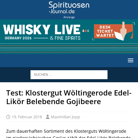
Anzeige
Test: Klostergut Wöltingerode Edel-
Likör Belebende Gojibeere
19. Februar 2018
Maximilian Jopp
Zum dauerhaften Sortiment des Klosterguts Wöltingerode
im niedersächsischen Goslar zählt der Edel-Likör Belebende