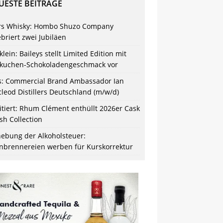
UESTE BEITRÄGE
s Whisky: Hombo Shuzo Company
ebriert zwei Jubiläen
klein: Baileys stellt Limited Edition mit
kuchen-Schokoladengeschmack vor
s: Commercial Brand Ambassador Ian
leod Distillers Deutschland (m/w/d)
itiert: Rhum Clément enthüllt 2026er Cask
ish Collection
ebung der Alkoholsteuer:
nbrennereien werben für Kurskorrektur