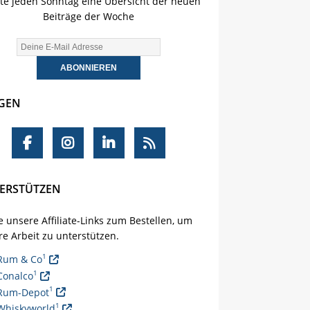
lte jeden Sonntag eine Übersicht der neuen
Beiträge der Woche
GEN
ERSTÜTZEN
 unsere Affiliate-Links zum Bestellen, um
e Arbeit zu unterstützen.
1
Rum & Co
1
Conalco
1
Rum-Depot
1
Whiskyworld