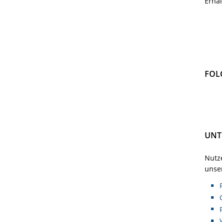
Erha
FOL
UNT
Nutze
unser