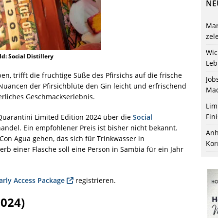
NE
Mar
zel
Wic
ld: Social Distillery
Leb
, trifft die fruchtige Süße des Pfirsichs auf die frische
Job
 Nuancen der Pfirsichblüte den Gin leicht und erfrischend
Mac
rliches Geschmackserlebnis.
Lim
Fin
Quarantini Limited Edition 2024 über die
Social
del. Ein empfohlener Preis ist bisher nicht bekannt.
Anh
a Con Agua gehen, das sich für Trinkwasser in
Kor
rb einer Flasche soll eine Person in Sambia für ein Jahr
arly Access
Package
registrieren.
2024)