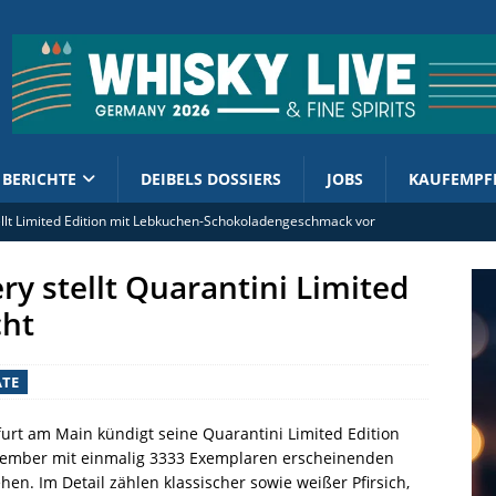
BERICHTE
DEIBELS DOSSIERS
JOBS
KAUFEMPF
tellt Limited Edition mit Lebkuchen-Schokoladengeschmack vor
rand Ambassador Ian Macleod Distillers Deutschland (m/w/d)
lery stellt Quarantini Limited
ment enthüllt 2026er Cask Finish Collection
cht
olsteuer: Kornbrennereien werben für Kurskorrektur
 Shuzo Company zelebriert zwei Jubiläen
TE
furt am Main kündigt seine Quarantini Limited Edition
ptember mit einmalig 3333 Exemplaren erscheinenden
ehen. Im Detail zählen klassischer sowie weißer Pfirsich,