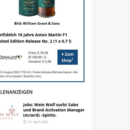
Bild: William Grant & Sons
nfiddich 16 Jahre Aston Martin F1
ited Edition Release No. 2 (1 x 0,7 l)
Preis: € 76,99
Zum
(€ 109,99 / l)
1
Shop
Versand: € 5,99
 6. August 2026 17:50 Uhr. Preise inklusive Mehrwertsteuer. Alle
ben ohne Gewähr. Bezahlte Links.
LLENANZEIGEN
Jobs: Wein Wolf sucht Sales
und Brand Activation Manager
(m/w/d) -Spirits-
10. April 2026