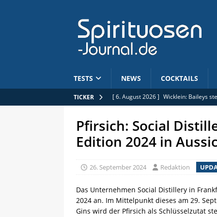
TESTS
NEWS
COCKTAILS
[ 6. August 2026 ]
Wicklein: Baileys s
TICKER
[ 6. August 2026 ]
Jobs: Commercial B
Pfirsich: Social Distil
[ 5. August 2026 ]
Limitiert: Rhum Clé
Edition 2024 in Aussi
[ 5. August 2026 ]
Anhebung der Alkoh
[ 6. August 2026 ]
Mars Whisky: Hombo
26. September 2024
Redaktion
UPDA
Das Unternehmen Social Distillery in Frank
2024 an. Im Mittelpunkt dieses am 29. Se
Gins wird der Pfirsich als Schlüsselzutat st