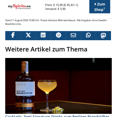
Zum
Preis: € 15,90 (€ 45,43 / l)
1
Versand: € 5,90
Shop
Stand 7. August 2026 10:48 Uhr. Preise inklusive Mehrwertsteuer. Alle Angaben ohne Gewähr.
Bezahlte Links.
Weitere Artikel zum Thema
Cocktails: Zwei Signature-Drinks zum Berliner Brandstifter