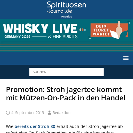
Anzeige
Promotion: Stroh Jagertee kommt
mit Mützen-On-Pack in den Handel
4. September 2013
Redaktion
Wie
bereits der Stroh 80
erhält auch der Stroh Jagertee ab
sofort eine On-Pack-Promotion, die für eine besondere