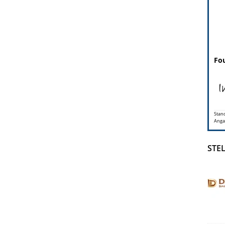
Fou
Stand
Anga
STE