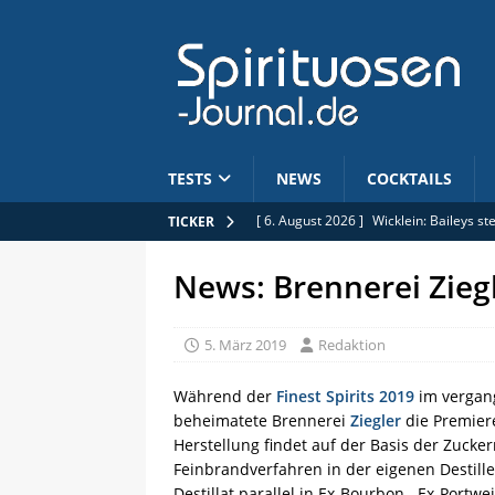
TESTS
NEWS
COCKTAILS
[ 6. August 2026 ]
Wicklein: Baileys s
TICKER
[ 6. August 2026 ]
Jobs: Commercial B
News: Brennerei Zieg
[ 5. August 2026 ]
Limitiert: Rhum Clé
[ 5. August 2026 ]
Anhebung der Alkoh
5. März 2019
Redaktion
[ 6. August 2026 ]
Mars Whisky: Hombo
Während der
Finest Spirits 2019
im vergan
beheimatete Brennerei
Ziegler
die Premier
Herstellung findet auf der Basis der Zuck
Feinbrandverfahren in der eigenen Destill
Destillat parallel in Ex-Bourbon-, Ex-Portw