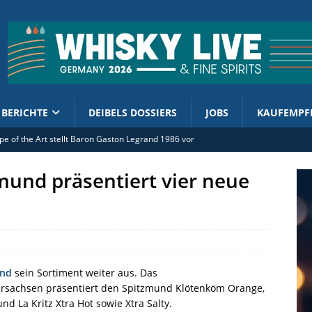
BERICHTE
DEIBELS DOSSIERS
JOBS
KAUFEMPF
 of the Art stellt Baron Gaston Legrand 1986 vor
st: Sehr weich und sehr lecker
mund präsentiert vier neue
e Westfalen: Höhere Spirituosensteuer trifft Betriebe vor Ort
lian Distillers bringen Whisky Bunker Reserve II / 2026
and Distilleries mit neuem Deutschlandvertrieb
und
sein Sortiment weiter aus. Das
ersachsen präsentiert den Spitzmund Klötenköm Orange,
 La Kritz Xtra Hot sowie Xtra Salty.