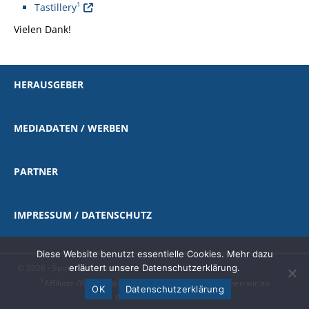
1
Tastillery
Vielen Dank!
HERAUSGEBER
MEDIADATEN / WERBEN
PARTNER
IMPRESSUM / DATENSCHUTZ
Diese Website benutzt essentielle Cookies. Mehr dazu
erläutert unsere Datenschutzerklärung.
© 2026 - Spirituosen-Journal.de
1
Affiliate-/Werbelink
|
als Amazon-Partner verdienen wir an
OK
Datenschutzerklärung
qualifizierten Käufen