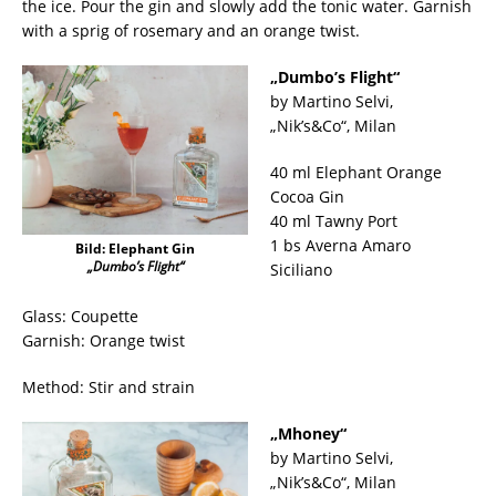
the ice. Pour the gin and slowly add the tonic water. Garnish
with a sprig of rosemary and an orange twist.
„Dumbo’s Flight“
by Martino Selvi,
„Nik’s&Co“, Milan
40 ml Elephant Orange
Cocoa Gin
40 ml Tawny Port
1 bs Averna Amaro
Bild: Elephant Gin
„Dumbo’s Flight“
Siciliano
Glass: Coupette
Garnish: Orange twist
Method: Stir and strain
„Mhoney“
by Martino Selvi,
„Nik’s&Co“, Milan