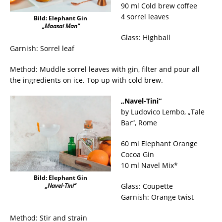
90 ml Cold brew coffee
4 sorrel leaves
Bild: Elephant Gin
„Maasai Man“
Glass: Highball
Garnish: Sorrel leaf
Method: Muddle sorrel leaves with gin, filter and pour all
the ingredients on ice. Top up with cold brew.
„Navel-Tini“
by Ludovico Lembo, „Tale
Bar“, Rome
60 ml Elephant Orange
Cocoa Gin
10 ml Navel Mix*
Bild: Elephant Gin
Glass: Coupette
„Navel-Tini“
Garnish: Orange twist
Method: Stir and strain