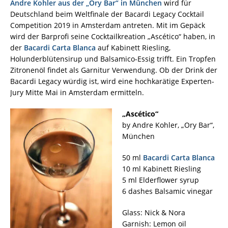
Andre Kohler aus der „Ory Bar“ in München
wird für
Deutschland beim Weltfinale der Bacardi Legacy Cocktail
Competition 2019 in Amsterdam antreten. Mit im Gepäck
wird der Barprofi seine Cocktailkreation „Ascético“ haben, in
der
Bacardi Carta Blanca
auf Kabinett Riesling,
Holunderblütensirup und Balsamico-Essig trifft. Ein Tropfen
Zitronenöl findet als Garnitur Verwendung. Ob der Drink der
Bacardi Legacy würdig ist, wird eine hochkarätige Experten-
Jury Mitte Mai in Amsterdam ermitteln.
„Ascético“
by Andre Kohler, „Ory Bar“,
München
50 ml
Bacardi Carta Blanca
10 ml Kabinett Riesling
5 ml Elderflower syrup
6 dashes Balsamic vinegar
Glass: Nick & Nora
Garnish: Lemon oil