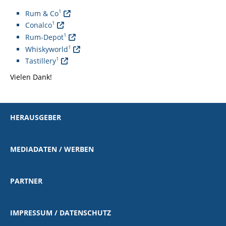
1
Rum & Co
1
Conalco
1
Rum-Depot
1
Whiskyworld
1
Tastillery
Vielen Dank!
Hinweis: Beim Abspielen werden Daten von Vimeo erhoben.
HERAUSGEBER
MEDIADATEN / WERBEN
PARTNER
IMPRESSUM / DATENSCHUTZ