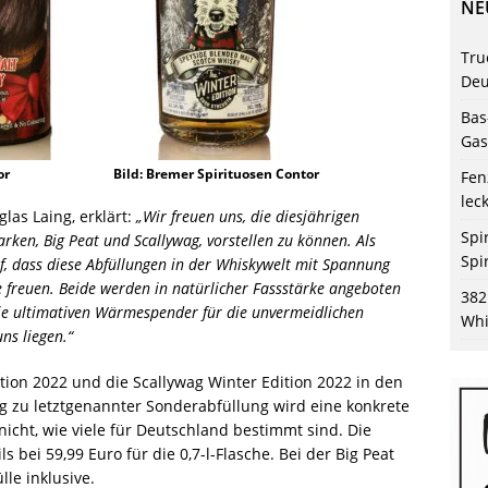
NE
Tru
Deu
Bas
Gas
or
Bild: Bremer Spirituosen Contor
Fen
lec
las Laing, erklärt:
„Wir freuen uns, die diesjährigen
Spi
rken, Big Peat und Scallywag, vorstellen zu können. Als
Spi
f, dass diese Abfüllungen in der Whiskywelt mit Spannung
e freuen. Beide werden in natürlicher Fassstärke angeboten
382
die ultimativen Wärmespender für die unvermeidlichen
Whi
ns liegen.“
tion 2022 und die Scallywag Winter Edition 2022 in den
ig zu letztgenannter Sonderabfüllung wird eine konkrete
icht, wie viele für Deutschland bestimmt sind. Die
 bei 59,99 Euro für die 0,7-l-Flasche. Bei der Big Peat
le inklusive.