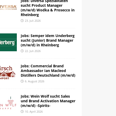
Jobs: Diversa Spezialitäten
sucht Product Manager
(m/w/d) Wodka & Prosecco in
Rheinberg
23. Juli 2026
Jobs: Semper idem Underberg
sucht (Junior) Brand Manager
(m/w/d) in Rheinberg
22. Juli 2026
Jobs: Commercial Brand
Ambassador Ian Macleod
Distillers Deutschland (m/w/d)
6. August 2026
Jobs: Wein Wolf sucht Sales
und Brand Activation Manager
(m/w/d) -Spirits-
10. April 2026