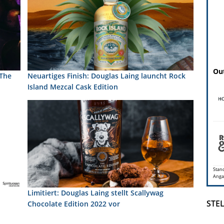
Out
 The
Neuartiges Finish: Douglas Laing launcht Rock
Island Mezcal Cask Edition
Stand
Anga
Limitiert: Douglas Laing stellt Scallywag
STE
Chocolate Edition 2022 vor