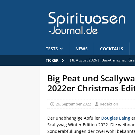
TESTS
NEWS
COCKTAILS
[ 8. August 2026 ]
Bas-Armagnac: Grape
TICKER
[ 8. August 2026 ]
Fenzul Blanco im Te
Big Peat und Scallywa
[ 7. August 2026 ]
Spirituoseninitiativ
2022er Christmas Edi
[ 7. August 2026 ]
382 Flaschen: St. Ki
[ 8. August 2026 ]
True Spirits: Rockl
26. September 2022
Redaktion
Der unabhängige Abfüller
Douglas Laing
en
Scallywag Winter Edition 2022. Die weihna
Sonderabfüllungen der zwei wohl bekannt