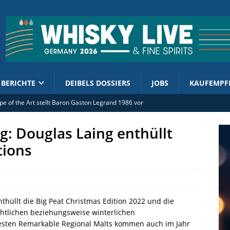
BERICHTE
DEIBELS DOSSIERS
JOBS
KAUFEMPF
 of the Art stellt Baron Gaston Legrand 1986 vor
st: Sehr weich und sehr lecker
g: Douglas Laing enthüllt
e Westfalen: Höhere Spirituosensteuer trifft Betriebe vor Ort
tions
lian Distillers bringen Whisky Bunker Reserve II / 2026
and Distilleries mit neuem Deutschlandvertrieb
thüllt die Big Peat Christmas Edition 2022 und die
chtlichen beziehungsweise winterlichen
esten Remarkable Regional Malts kommen auch im Jahr