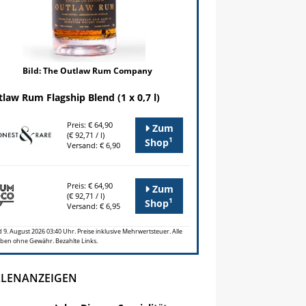
Bild: The Outlaw Rum Company
law Rum Flagship Blend (1 x 0,7 l)
Preis: € 64,90
Zum
(€ 92,71 / l)
1
Shop
Versand: € 6,90
Preis: € 64,90
Zum
(€ 92,71 / l)
1
Shop
Versand: € 6,95
 9. August 2026 03:40 Uhr. Preise inklusive Mehrwertsteuer. Alle
ben ohne Gewähr. Bezahlte Links.
LLENANZEIGEN