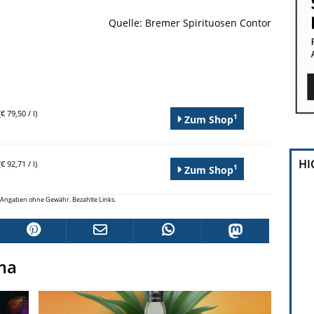
Quelle: Bremer Spirituosen Contor
€ 79,50 / l)
1
Zum Shop
HI
€ 92,71 / l)
1
Zum Shop
le Angaben ohne Gewähr. Bezahlte Links.
ma