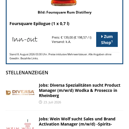
Bild: Foursquare Rum Distillery
Foursquare Epilogue (1 x 0,7 l)
Zum
Preis: € 139,00 (€ 198,57 / l)
1
Versand: k.A.
Shop
Stand 8. August 2026 03:30 Uhr. Preise inklusive Mehrwertsteuer. Alle Angaben ohne
Gewähr. Bezahlte Links.
STELLENANZEIGEN
Jobs: Diversa Spezialitäten sucht Product
Manager (m/w/d) Wodka & Prosecco in
Rheinberg
23. Juli 2026
Jobs: Wein Wolf sucht Sales und Brand
Activation Manager (m/w/d) -Spirits-