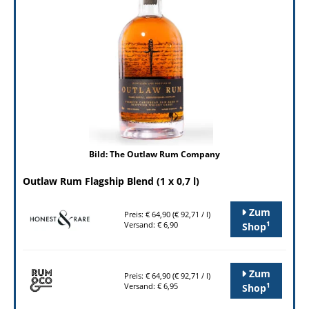
Bild: The Outlaw Rum Company
Outlaw Rum Flagship Blend (1 x 0,7 l)
Zum
Preis: € 64,90 (€ 92,71 / l)
1
Versand: € 6,90
Shop
Zum
Preis: € 64,90 (€ 92,71 / l)
1
Versand: € 6,95
Shop