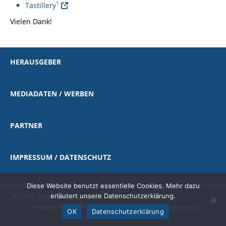
1
Tastillery
Vielen Dank!
HERAUSGEBER
MEDIADATEN / WERBEN
PARTNER
IMPRESSUM / DATENSCHUTZ
Diese Website benutzt essentielle Cookies. Mehr dazu
© 2026 - Spirituosen-Journal.de
erläutert unsere Datenschutzerklärung.
1
Affiliate-/Werbelink
|
als Amazon-Partner verdienen wir an
OK
Datenschutzerklärung
qualifizierten Käufen