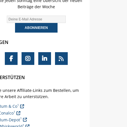
lte jeden Sonntag eine Übersicht der neuen
Beiträge der Woche
GEN
ERSTÜTZEN
 unsere Affiliate-Links zum Bestellen, um
e Arbeit zu unterstützen.
1
Rum & Co
1
Conalco
1
Rum-Depot
1
Whiskyworld