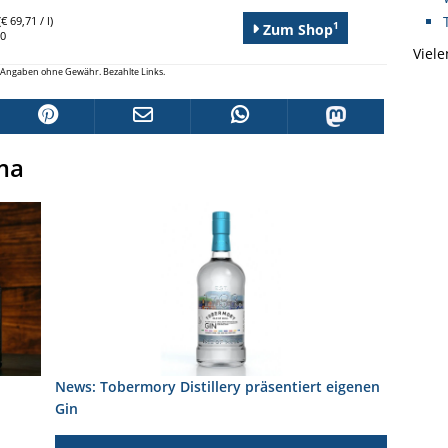
€ 69,71 / l)
1
Zum Shop
90
Viele
le Angaben ohne Gewähr. Bezahlte Links.
ma
News: Tobermory Distillery präsentiert eigenen
Gin