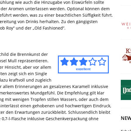
ühlung wie auch die Hinzugabe von Eiswürfeln sollte
g der Aromen unterlassen werden. Optional können dem
führt werden, was zu einer beachtlichen Süffigkeit führt.
ereitung von Drinks herhalten. Zu den gängigsten
Rob Roy“ und der „Old Fashioned“.
child die Brennkunst der
nsel Mull repräsentieren.
r Hinsicht, aber vor allem
exzellent
ten zeigt sich ein Single
dazu kraftvoll und zugleich
r allem Erinnerungen an gesalzenes Karamell inklusive
emerkenswertes Mundgefühl. Die Empfehlung gilt klar
ng mit wenigen Tropfen stillen Wassers, oder auch dem
hinterlässt einen gehobenen und hochwertigen Eindruck,
r den Erwartungen zurückbleibt. Schlussendlich bleibt
NEW
ie 0,7-l-Flasche inklusive Geschenkverpackung ohne