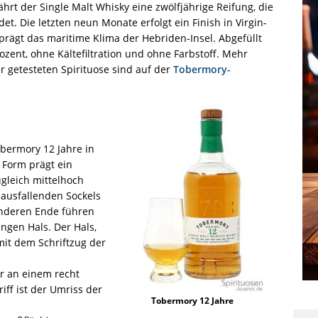
ährt der Single Malt Whisky eine zwölfjährige Reifung, die
t. Die letzten neun Monate erfolgt ein Finish in Virgin-
rägt das maritime Klima der Hebriden-Insel. Abgefüllt
zent, ohne Kältefiltration und ohne Farbstoff. Mehr
r getesteten Spirituose sind auf der
Tobermory-
obermory 12 Jahre in
 Form prägt ein
ugleich mittelhoch
 ausfallenden Sockels
anderen Ende führen
angen Hals. Der Hals,
mit dem Schriftzug der
er an einem recht
riff ist der Umriss der
Tobermory 12 Jahre