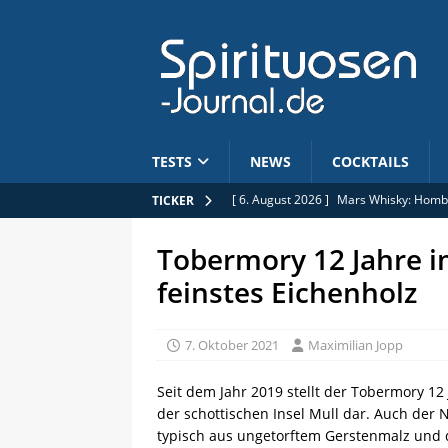
TESTS
NEWS
COCKTAILS
[ 6. August 2026 ]
Mars Whisky: Hombo
TICKER
[ 6. August 2026 ]
Wicklein: Baileys s
Tobermory 12 Jahre im
[ 6. August 2026 ]
Jobs: Commercial B
feinstes Eichenholz
[ 5. August 2026 ]
Limitiert: Rhum Clé
[ 7. August 2026 ]
25. Jubiläum: Pōken
7. Oktober 2021
Maximilian Jopp
Seit dem Jahr 2019 stellt der Tobermory 12
der schottischen Insel Mull dar. Auch der 
typisch aus ungetorftem Gerstenmalz und