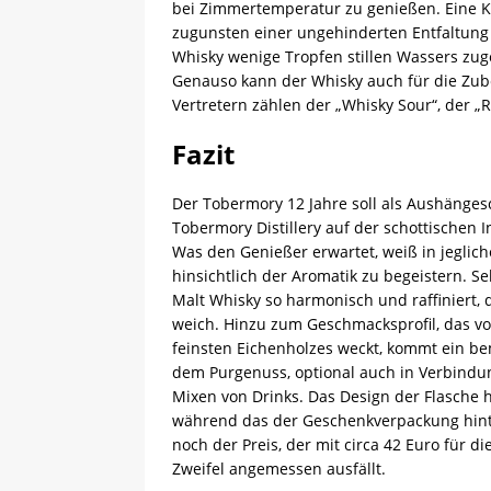
bei Zimmertemperatur zu genießen. Eine K
zugunsten einer ungehinderten Entfaltun
Whisky wenige Tropfen stillen Wassers zuge
Genauso kann der Whisky auch für die Zub
Vertretern zählen der „Whisky Sour“, der „
Fazit
Der Tobermory 12 Jahre soll als Aushänges
Tobermory Distillery auf der schottischen I
Was den Genießer erwartet, weiß in jegliche
hinsichtlich der Aromatik zu begeistern. Sel
Malt Whisky so harmonisch und raffiniert, 
weich. Hinzu zum Geschmacksprofil, das vo
feinsten Eichenholzes weckt, kommt ein b
dem Purgenuss, optional auch in Verbindu
Mixen von Drinks. Das Design der Flasche 
während das der Geschenkverpackung hinte
noch der Preis, der mit circa 42 Euro für d
Zweifel angemessen ausfällt.