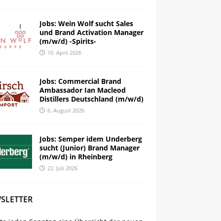
Jobs: Wein Wolf sucht Sales
und Brand Activation Manager
(m/w/d) -Spirits-
10. April 2026
Jobs: Commercial Brand
Ambassador Ian Macleod
Distillers Deutschland (m/w/d)
6. August 2026
Jobs: Semper idem Underberg
sucht (Junior) Brand Manager
(m/w/d) in Rheinberg
22. Juli 2026
SLETTER