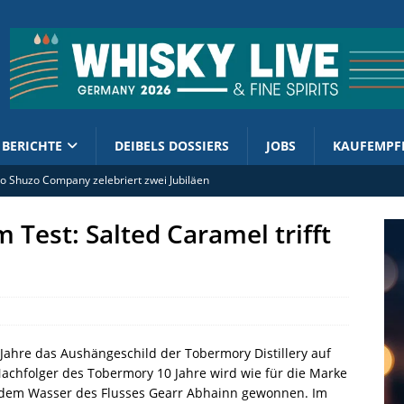
BERICHTE
DEIBELS DOSSIERS
JOBS
KAUFEMPF
 Shuzo Company zelebriert zwei Jubiläen
tellt Limited Edition mit Lebkuchen-Schokoladengeschmack vor
 Test: Salted Caramel trifft
rand Ambassador Ian Macleod Distillers Deutschland (m/w/d)
ment enthüllt 2026er Cask Finish Collection
o kündigt The Lord of the Rings Ringbearer an
 Jahre das Aushängeschild der Tobermory Distillery auf
Nachfolger des Tobermory 10 Jahre wird wie für die Marke
 dem Wasser des Flusses Gearr Abhainn gewonnen. Im