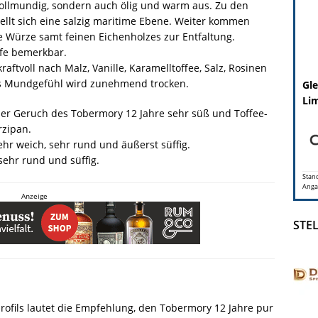
 vollmundig, sondern auch ölig und warm aus. Zu den
ellt sich eine salzig maritime Ebene. Weiter kommen
e Würze samt feinen Eichenholzes zur Entfaltung.
rfe bemerkbar.
aftvoll nach Malz, Vanille, Karamelltoffee, Salz, Rosinen
as Mundgefühl wird zunehmend trocken.
Gle
Lim
der Geruch des Tobermory 12 Jahre sehr süß und Toffee-
rzipan.
hr weich, sehr rund und äußerst süffig.
sehr rund und süffig.
Stand
Anga
Anzeige
STE
ofils lautet die Empfehlung, den Tobermory 12 Jahre pur