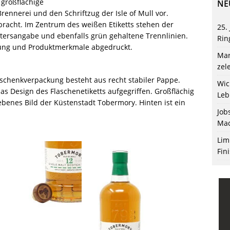
 großflächige
NE
ennerei und den Schriftzug der Isle of Mull vor.
bracht. Im Zentrum des weißen Etiketts stehen der
25.
ersangabe und ebenfalls grün gehaltene Trennlinien.
Rin
bung und Produktmerkmale abgedruckt.
Mar
zel
chenkverpackung besteht aus recht stabiler Pappe.
Wic
s Design des Flaschenetiketts aufgegriffen. Großflächig
Leb
ebenes Bild der Küstenstadt Tobermory. Hinten ist ein
Job
Mac
Lim
Fin