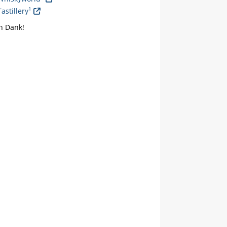
1
Tastillery
n Dank!