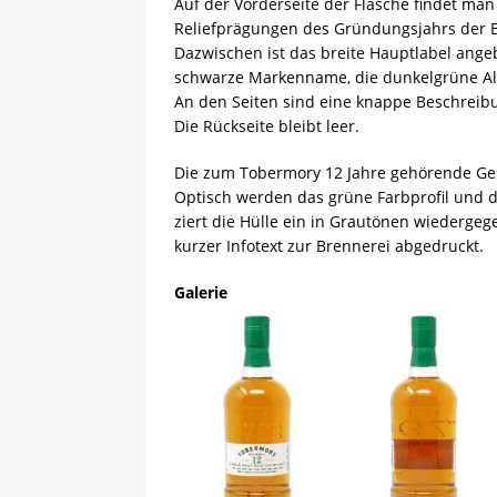
Auf der Vorderseite der Flasche findet man
Reliefprägungen des Gründungsjahrs der Br
Dazwischen ist das breite Hauptlabel ange
schwarze Markenname, die dunkelgrüne Alt
An den Seiten sind eine knappe Beschrei
Die Rückseite bleibt leer.
Die zum Tobermory 12 Jahre gehörende Ges
Optisch werden das grüne Farbprofil und da
ziert die Hülle ein in Grautönen wiedergeg
kurzer Infotext zur Brennerei abgedruckt.
Galerie