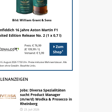
Bild: William Grant & Sons
nfiddich 16 Jahre Aston Martin F1
ited Edition Release No. 2 (1 x 0,7 l)
Preis: € 76,99
Zum
(€ 109,99 / l)
1
Shop
Versand: € 5,99
 6. August 2026 17:50 Uhr. Preise inklusive Mehrwertsteuer. Alle
ben ohne Gewähr. Bezahlte Links.
LLENANZEIGEN
Jobs: Diversa Spezialitäten
sucht Product Manager
(m/w/d) Wodka & Prosecco in
Rheinberg
23. Juli 2026