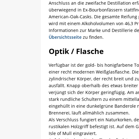
Anschluss an die zweifache Destillation erf
überwiegend in Ex-Bourbonfässern stattfinde
American-Oak-Casks. Die gesamte Reifung p
wird mit einem Alkoholvolumen von 46,3 Pro
Informationen zur Marke und Destillerie de
Übersichtsseite
zu finden.
Optik / Flasche
Verfügbar ist der gold- bis honigfarbene T
einer recht modernen Weißglasflasche. Die
zylindrischer Körper, der recht breit und z
ausfällt. Knapp oberhalb des etwas breiter
verjüngt sich der Körper geringfügig. Am 
stark rundliche Schultern zu einem mittell
eingehüllt in eine dunkelgrüne Banderole 
Brennerei, läuft allmählich zusammen.
Als Verschluss fungiert ein Naturkorken, d
rustikalen Holzgriff befestigt ist. Auf dem G
Isle of Mull eingraviert.