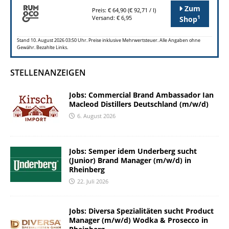
Zum
Preis: € 64,90 (€ 92,71 / l)
1
Versand: € 6,95
Shop
Stand 10. August 2026 03:50 Uhr. Preise inklusive Mehrwertsteuer. Alle Angaben ohne
Gewähr. Bezahlte Links.
STELLENANZEIGEN
Jobs: Commercial Brand Ambassador Ian
Macleod Distillers Deutschland (m/w/d)
6. August 2026
Jobs: Semper idem Underberg sucht
(Junior) Brand Manager (m/w/d) in
Rheinberg
22. Juli 2026
Jobs: Diversa Spezialitäten sucht Product
Manager (m/w/d) Wodka & Prosecco in