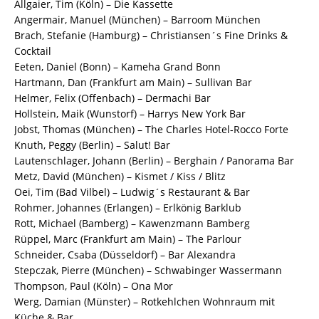
Allgaier, Tim (Köln) – Die Kassette
Angermair, Manuel (München) – Barroom München
Brach, Stefanie (Hamburg) – Christiansen´s Fine Drinks &
Cocktail
Eeten, Daniel (Bonn) – Kameha Grand Bonn
Hartmann, Dan (Frankfurt am Main) – Sullivan Bar
Helmer, Felix (Offenbach) – Dermachi Bar
Hollstein, Maik (Wunstorf) – Harrys New York Bar
Jobst, Thomas (München) – The Charles Hotel-Rocco Forte
Knuth, Peggy (Berlin) – Salut! Bar
Lautenschlager, Johann (Berlin) – Berghain / Panorama Bar
Metz, David (München) – Kismet / Kiss / Blitz
Oei, Tim (Bad Vilbel) – Ludwig´s Restaurant & Bar
Rohmer, Johannes (Erlangen) – Erlkönig Barklub
Rott, Michael (Bamberg) – Kawenzmann Bamberg
Rüppel, Marc (Frankfurt am Main) – The Parlour
Schneider, Csaba (Düsseldorf) – Bar Alexandra
Stepczak, Pierre (München) – Schwabinger Wassermann
Thompson, Paul (Köln) – Ona Mor
Werg, Damian (Münster) – Rotkehlchen Wohnraum mit
Küche & Bar