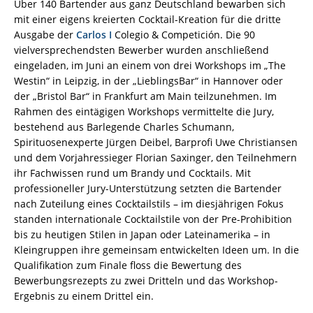
Über 140 Bartender aus ganz Deutschland bewarben sich
mit einer eigens kreierten Cocktail-Kreation für die dritte
Ausgabe der
Carlos I
Colegio & Competición. Die 90
vielversprechendsten Bewerber wurden anschließend
eingeladen, im Juni an einem von drei Workshops im „The
Westin“ in Leipzig, in der „LieblingsBar“ in Hannover oder
der „Bristol Bar“ in Frankfurt am Main teilzunehmen. Im
Rahmen des eintägigen Workshops vermittelte die Jury,
bestehend aus Barlegende Charles Schumann,
Spirituosenexperte Jürgen Deibel, Barprofi Uwe Christiansen
und dem Vorjahressieger Florian Saxinger, den Teilnehmern
ihr Fachwissen rund um Brandy und Cocktails. Mit
professioneller Jury-Unterstützung setzten die Bartender
nach Zuteilung eines Cocktailstils – im diesjährigen Fokus
standen internationale Cocktailstile von der Pre-Prohibition
bis zu heutigen Stilen in Japan oder Lateinamerika – in
Kleingruppen ihre gemeinsam entwickelten Ideen um. In die
Qualifikation zum Finale floss die Bewertung des
Bewerbungsrezepts zu zwei Dritteln und das Workshop-
Ergebnis zu einem Drittel ein.