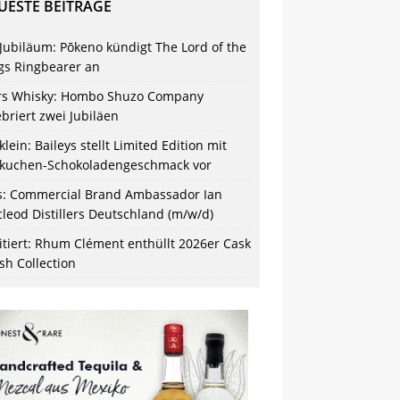
UESTE BEITRÄGE
 Jubiläum: Pōkeno kündigt The Lord of the
gs Ringbearer an
s Whisky: Hombo Shuzo Company
ebriert zwei Jubiläen
klein: Baileys stellt Limited Edition mit
kuchen-Schokoladengeschmack vor
s: Commercial Brand Ambassador Ian
leod Distillers Deutschland (m/w/d)
itiert: Rhum Clément enthüllt 2026er Cask
ish Collection