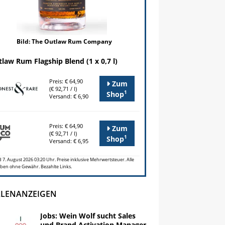
Bild: The Outlaw Rum Company
law Rum Flagship Blend (1 x 0,7 l)
Preis: € 64,90
Zum
(€ 92,71 / l)
1
Shop
Versand: € 6,90
Preis: € 64,90
Zum
(€ 92,71 / l)
1
Shop
Versand: € 6,95
 7. August 2026 03:20 Uhr. Preise inklusive Mehrwertsteuer. Alle
ben ohne Gewähr. Bezahlte Links.
LLENANZEIGEN
Jobs: Wein Wolf sucht Sales
und Brand Activation Manager