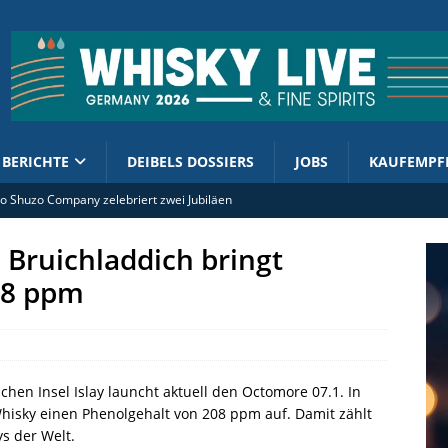
BERICHTE
DEIBELS DOSSIERS
JOBS
KAUFEMPF
 Shuzo Company zelebriert zwei Jubiläen
tellt Limited Edition mit Lebkuchen-Schokoladengeschmack vor
 Bruichladdich bringt
rand Ambassador Ian Macleod Distillers Deutschland (m/w/d)
08 ppm
ment enthüllt 2026er Cask Finish Collection
o kündigt The Lord of the Rings Ringbearer an
schen Insel Islay launcht aktuell den Octomore 07.1. In
Whisky einen Phenolgehalt von 208 ppm auf. Damit zählt
s der Welt.