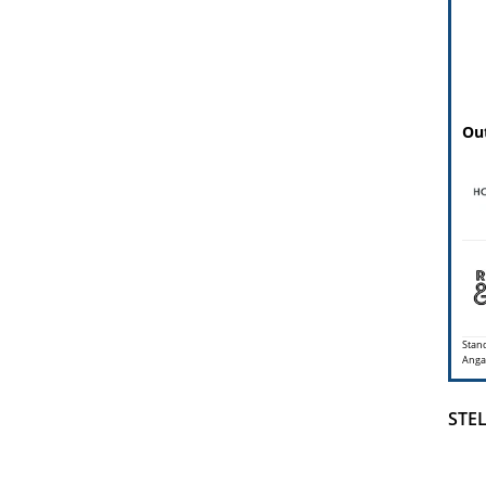
Out
Stand
Anga
STE