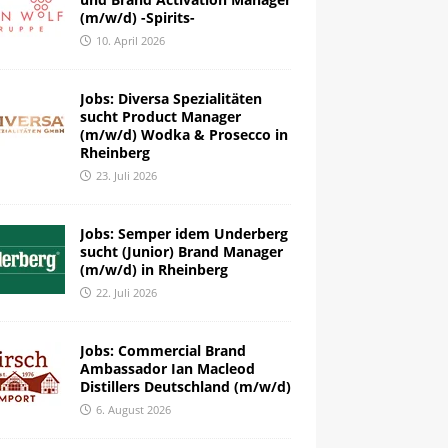
(m/w/d) -Spirits-
10. April 2026
Jobs: Diversa Spezialitäten
sucht Product Manager
(m/w/d) Wodka & Prosecco in
Rheinberg
23. Juli 2026
Jobs: Semper idem Underberg
sucht (Junior) Brand Manager
(m/w/d) in Rheinberg
22. Juli 2026
Jobs: Commercial Brand
Ambassador Ian Macleod
Distillers Deutschland (m/w/d)
6. August 2026