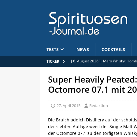
TESTS
NEWS
COCKTAILS
[ 6. August 2026 ]
Mars Whisky: Hombo
TICKER
[ 6. August 2026 ]
Wicklein: Baileys s
Super Heavily Peated:
[ 6. August 2026 ]
Jobs: Commercial B
Octomore 07.1 mit 2
[ 5. August 2026 ]
Limitiert: Rhum Clé
[ 7. August 2026 ]
25. Jubiläum: Pōken
27. April 2015
Redaktion
Die Bruichladdich Distillery auf der schotti
der siebten Auflage weist der Single Malt 
der Octomore 07.1 zu den torfigsten Whisky