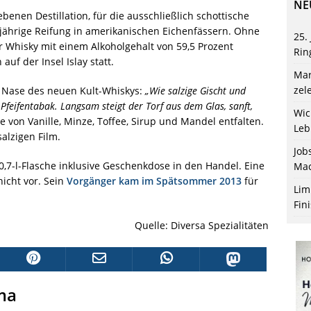
NE
enen Destillation, für die ausschließlich schottische
fjährige Reifung in amerikanischen Eichenfässern. Ohne
25.
r Whisky mit einem Alkoholgehalt von 59,5 Prozent
Rin
auf der Insel Islay statt.
Mar
zel
e Nase des neuen Kult-Whiskys:
„Wie salzige Gischt und
feifentabak. Langsam steigt der Torf aus dem Glas, sanft,
Wic
von Vanille, Minze, Toffee, Sirup und Mandel entfalten.
Leb
salzigen Film.
Job
0,7-l-Flasche inklusive Geschenkdose in den Handel. Eine
Mac
icht vor. Sein
Vorgänger kam im Spätsommer 2013
für
Lim
Fin
Quelle: Diversa Spezialitäten
ma