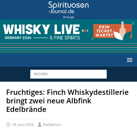
Anzeige
Fruchtiges: Finch Whiskydestillerie
bringt zwei neue Albfink
Edelbrände
18. Juni 2026
Redaktion