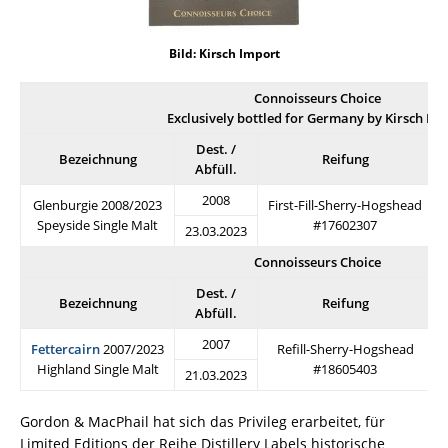
Bild: Kirsch Import
Connoisseurs Choice
Exclusively bottled for Germany by Kirsch Im
Dest. /
Bezeichnung
Reifung
Abfüll.
2008
Glenburgie 2008/2023
First-Fill-Sherry-Hogshead
Speyside Single Malt
#17602307
23.03.2023
Connoisseurs Choice
Dest. /
Bezeichnung
Reifung
Abfüll.
2007
Fettercairn
2007/2023
Refill-Sherry-Hogshead
Highland Single Malt
#18605403
21.03.2023
Gordon & MacPhail hat sich das Privileg erarbeitet, für
Limited Editions der Reihe Distillery Labels historische