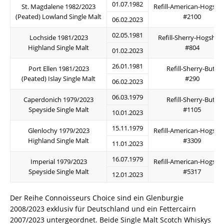
01.07.1982
St. Magdalene 1982/2023
Refill-American-Hogsh
(Peated) Lowland Single Malt
#2100
06.02.2023
02.05.1981
Lochside 1981/2023
Refill-Sherry-Hogshea
Highland Single Malt
#804
01.02.2023
26.01.1981
Port Ellen 1981/2023
Refill-Sherry-Butt
(Peated) Islay Single Malt
#290
06.02.2023
06.03.1979
Caperdonich 1979/2023
Refill-Sherry-Butt
Speyside Single Malt
#1105
10.01.2023
15.11.1979
Glenlochy 1979/2023
Refill-American-Hogsh
Highland Single Malt
#3309
11.01.2023
16.07.1979
Imperial 1979/2023
Refill-American-Hogsh
Speyside Single Malt
#5317
12.01.2023
Der Reihe Connoisseurs Choice sind ein Glenburgie
2008/2023 exklusiv für Deutschland und ein Fettercairn
2007/2023 untergeordnet. Beide Single Malt Scotch Whiskys