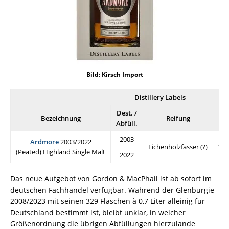
Bild: Kirsch Import
Distillery Labels
Dest. /
Bezeichnung
Reifung
A
Abfüll.
2003
Ardmore
2003/2022
Eichenholzfässer (?)
>18
(Peated) Highland Single Malt
2022
Das neue Aufgebot von Gordon & MacPhail ist ab sofort im
deutschen Fachhandel verfügbar. Während der Glenburgie
2008/2023 mit seinen 329 Flaschen à 0,7 Liter alleinig für
Deutschland bestimmt ist, bleibt unklar, in welcher
Größenordnung die übrigen Abfüllungen hierzulande