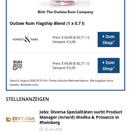
Bild: The Outlaw Rum Company
Outlaw Rum Flagship Blend (1 x 0,7 l)
Zum
Preis: € 64,90 (€ 92,71 / l)
1
Versand: € 6,90
Shop
Zum
Preis: € 64,90 (€ 92,71 / l)
1
Versand: € 6,95
Shop
Stand 6. August 2026 03:10 Uhr. Preise inklusive Mehrwertsteuer. Alle Angaben ohne
Gewähr. Bezahlte Links.
STELLENANZEIGEN
Jobs: Diversa Spezialitäten sucht Product
Manager (m/w/d) Wodka & Prosecco in
Rheinberg
23. Juli 2026