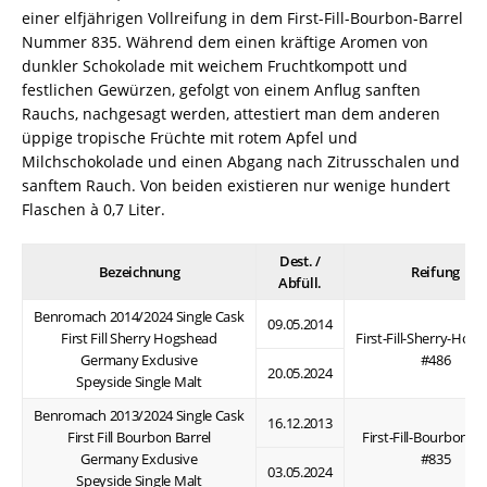
einer elfjährigen Vollreifung in dem First-Fill-Bourbon-Barrel
Nummer 835. Während dem einen kräftige Aromen von
dunkler Schokolade mit weichem Fruchtkompott und
festlichen Gewürzen, gefolgt von einem Anflug sanften
Rauchs, nachgesagt werden, attestiert man dem anderen
üppige tropische Früchte mit rotem Apfel und
Milchschokolade und einen Abgang nach Zitrusschalen und
sanftem Rauch. Von beiden existieren nur wenige hundert
Flaschen à 0,7 Liter.
Dest. /
Bezeichnung
Reifung
Abfüll.
Benromach 2014/2024 Single Cask
09.05.2014
First Fill Sherry Hogshead
First-Fill-Sherry-Hog
Germany Exclusive
#486
20.05.2024
Speyside Single Malt
Benromach 2013/2024 Single Cask
16.12.2013
First Fill Bourbon Barrel
First-Fill-Bourbon-Ba
Germany Exclusive
#835
03.05.2024
Speyside Single Malt