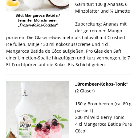
Garnitur: 100 g Ananas, 6
Minzblätter und ¼ Limette
Bild: Mangaroca Batida /
Jennifer Mönchmeier
Zubereitung: Ananas mit
„Frozen-Kokos-Cocktail“
der gefrorenen Mango
pürieren. Die Gläser etwas mehr als halbvoll mit Crushed
Ice füllen. Mit je 130 ml Kokosnusscreme und 4 cl
Mangaroca Batida de Côco aufgießen. Pro Glas den Saft
einer Limetten-Spalte hinzufügen und kurz vermengen. Je 7
EL Fruchtpüree auf die Kokos-Eis-Schicht geben.
„Brombeer-Kokos-Tonic“
(2 Gläser)
150 g Brombeeren (ca. 80 g
passiert)
200 ml Wild Berry Tonic
4 cl Mangaroca Batida Pura
Côco