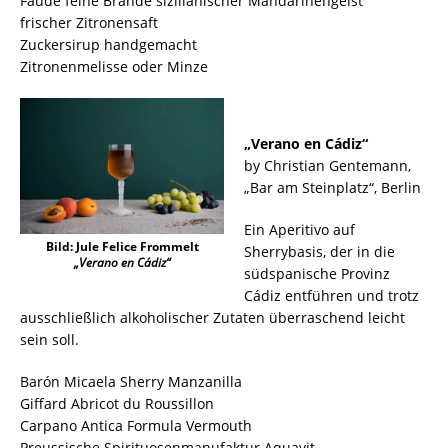
Faude feine Brände sizilianischer Mandarinengeist
frischer Zitronensaft
Zuckersirup handgemacht
Zitronenmelisse oder Minze
„Verano en Cádiz“
by Christian Gentemann,
„Bar am Steinplatz“, Berlin
Ein Aperitivo auf
Bild: Jule Felice Frommelt
Sherrybasis, der in die
„Verano en Cádiz“
südspanische Provinz
Cádiz entführen und trotz
ausschließlich alkoholischer Zutaten überraschend leicht
sein soll.
Barón Micaela Sherry Manzanilla
Giffard Abricot du Roussillon
Carpano Antica Formula Vermouth
Preussische Spirituosenmanufaktur Aquavit