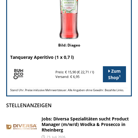
Bild: Diageo
Tanqueray Aperitivo (1 x 0,7 l)
Zum
Preis: € 15,90 (€ 22,71 / l)
1
Versand: € 6,95
Shop
Stand Uhr. Preise inklusive Mehrwertsteuer. Alle Angaben ohne Gewähr. Bezahlte Links.
STELLENANZEIGEN
Jobs: Diversa Spezialitäten sucht Product
Manager (m/w/d) Wodka & Prosecco in
Rheinberg
23. Juli 2026