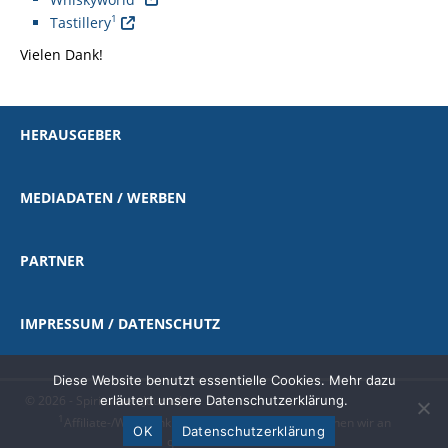
1
Tastillery
Vielen Dank!
HERAUSGEBER
MEDIADATEN / WERBEN
PARTNER
IMPRESSUM / DATENSCHUTZ
Diese Website benutzt essentielle Cookies. Mehr dazu
© 2026 - Spirituosen-Journal.de
erläutert unsere Datenschutzerklärung.
1
Affiliate-/Werbelink
|
als Amazon-Partner verdienen wir an
OK
Datenschutzerklärung
qualifizierten Käufen