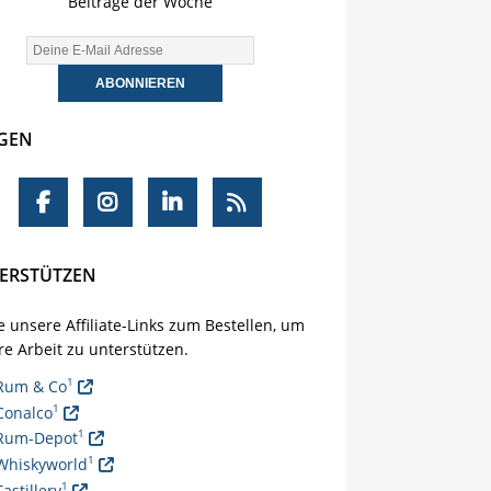
Beiträge der Woche
GEN
ERSTÜTZEN
 unsere Affiliate-Links zum Bestellen, um
e Arbeit zu unterstützen.
1
Rum & Co
1
Conalco
1
Rum-Depot
1
Whiskyworld
1
Tastillery