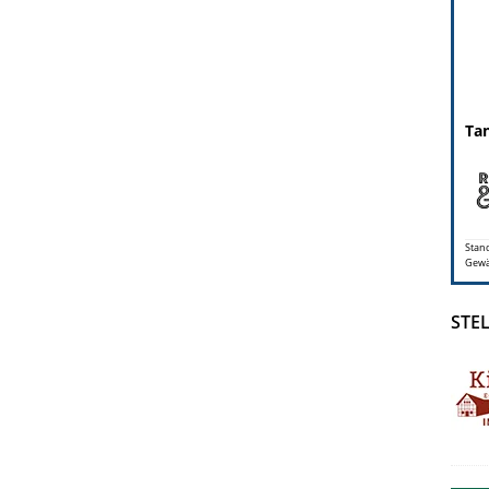
Tan
Stand
Gewäh
STE