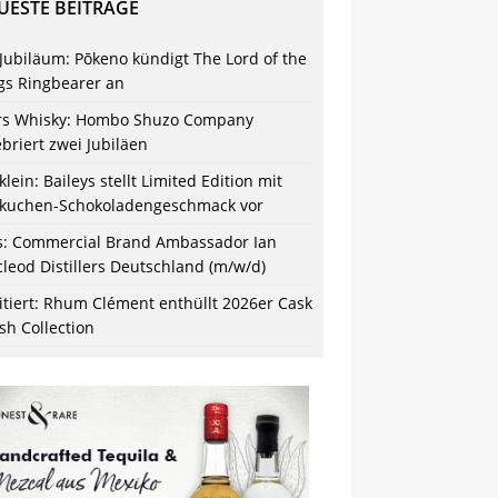
UESTE BEITRÄGE
 Jubiläum: Pōkeno kündigt The Lord of the
gs Ringbearer an
s Whisky: Hombo Shuzo Company
ebriert zwei Jubiläen
klein: Baileys stellt Limited Edition mit
kuchen-Schokoladengeschmack vor
s: Commercial Brand Ambassador Ian
leod Distillers Deutschland (m/w/d)
itiert: Rhum Clément enthüllt 2026er Cask
ish Collection