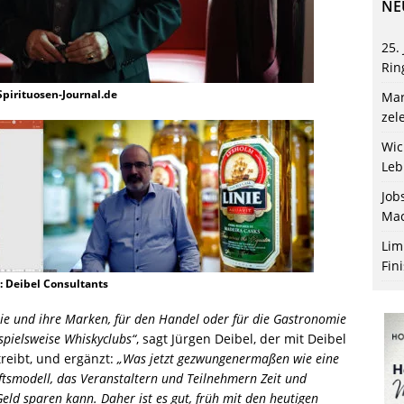
NE
25.
Rin
 Spirituosen-Journal.de
Mar
zel
Wic
Leb
Job
Mac
Lim
Fin
d: Deibel Consultants
trie und ihre Marken, für den Handel oder für die Gastronomie
spielsweise Whiskyclubs“
, sagt Jürgen Deibel, der mit Deibel
reibt, und ergänzt:
„Was jetzt gezwungenermaßen wie eine
ftsmodell, das Veranstaltern und Teilnehmern Zeit und
eld sparen kann. Daher ist es gut, früh mit den heutigen