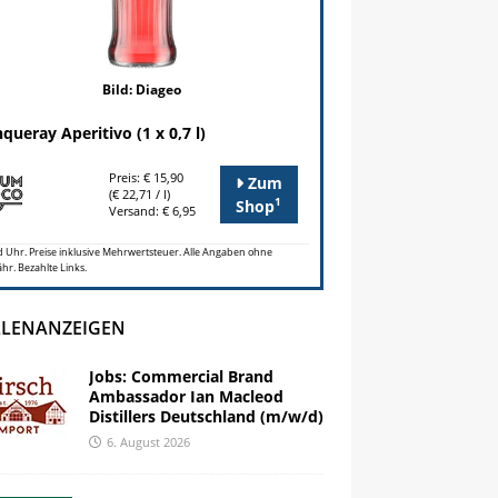
Bild: Diageo
queray Aperitivo (1 x 0,7 l)
Preis: € 15,90
Zum
(€ 22,71 / l)
1
Shop
Versand: € 6,95
 Uhr. Preise inklusive Mehrwertsteuer. Alle Angaben ohne
r. Bezahlte Links.
LLENANZEIGEN
Jobs: Commercial Brand
Ambassador Ian Macleod
Distillers Deutschland (m/w/d)
6. August 2026