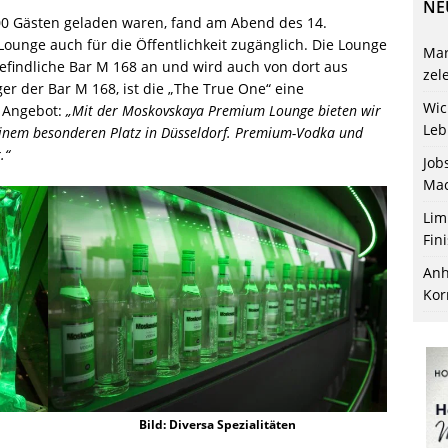
NE
00 Gästen geladen waren, fand am Abend des 14.
 Lounge auch für die Öffentlichkeit zugänglich. Die Lounge
Mar
befindliche Bar M 168 an und wird auch von dort aus
zel
er der Bar M 168, ist die „The True One“ eine
Wic
 Angebot:
„Mit der Moskovskaya Premium Lounge bieten wir
Leb
inem besonderen Platz in Düsseldorf. Premium-Vodka und
.“
Job
Mac
Lim
Fin
Anh
Kor
Bild: Diversa Spezialitäten