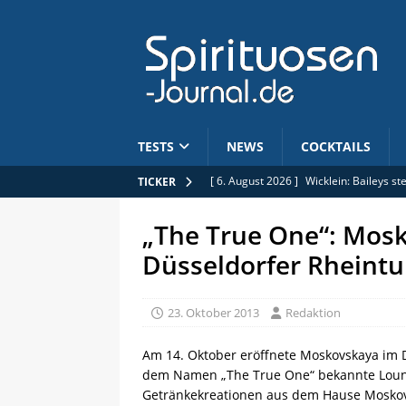
TESTS
NEWS
COCKTAILS
[ 6. August 2026 ]
Wicklein: Baileys s
TICKER
[ 6. August 2026 ]
Jobs: Commercial B
„The True One“: Mosk
[ 5. August 2026 ]
Limitiert: Rhum Clé
Düsseldorfer Rheint
[ 5. August 2026 ]
Anhebung der Alkoh
[ 6. August 2026 ]
Mars Whisky: Hombo
23. Oktober 2013
Redaktion
Am 14. Oktober eröffnete Moskovskaya im D
dem Namen „The True One“ bekannte Loung
Getränkekreationen aus dem Hause Moskovs