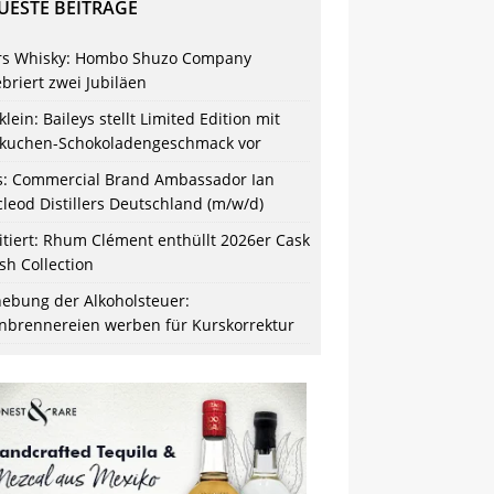
UESTE BEITRÄGE
s Whisky: Hombo Shuzo Company
ebriert zwei Jubiläen
klein: Baileys stellt Limited Edition mit
kuchen-Schokoladengeschmack vor
s: Commercial Brand Ambassador Ian
leod Distillers Deutschland (m/w/d)
itiert: Rhum Clément enthüllt 2026er Cask
ish Collection
ebung der Alkoholsteuer:
nbrennereien werben für Kurskorrektur