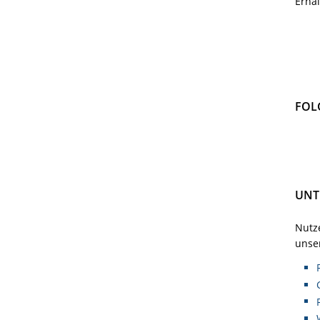
Erha
FOL
UNT
Nutze
unser