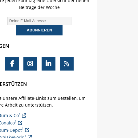
lte jeden Sonntag eine Übersicht der neuen
Beiträge der Woche
GEN
ERSTÜTZEN
 unsere Affiliate-Links zum Bestellen, um
e Arbeit zu unterstützen.
1
Rum & Co
1
Conalco
1
Rum-Depot
1
Whiskyworld