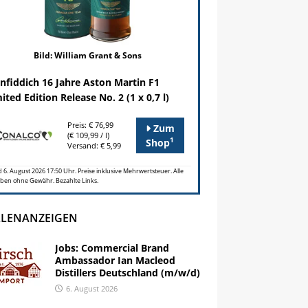
Bild: William Grant & Sons
nfiddich 16 Jahre Aston Martin F1
ited Edition Release No. 2 (1 x 0,7 l)
Preis: € 76,99
Zum
(€ 109,99 / l)
1
Shop
Versand: € 5,99
 6. August 2026 17:50 Uhr. Preise inklusive Mehrwertsteuer. Alle
ben ohne Gewähr. Bezahlte Links.
LLENANZEIGEN
Jobs: Commercial Brand
Ambassador Ian Macleod
Distillers Deutschland (m/w/d)
6. August 2026