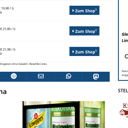
 19,98 / l)
1
Zum Shop
99
€ 21,80 / l)
1
Zum Shop
Gle
Lim
€ 21,98 / l)
1
Zum Shop
50
le Angaben ohne Gewähr. Bezahlte Links.
Stand
Anga
ma
STE