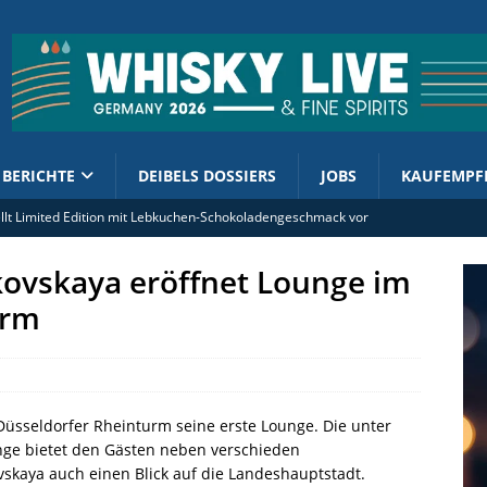
BERICHTE
DEIBELS DOSSIERS
JOBS
KAUFEMPF
tellt Limited Edition mit Lebkuchen-Schokoladengeschmack vor
rand Ambassador Ian Macleod Distillers Deutschland (m/w/d)
ovskaya eröffnet Lounge im
ment enthüllt 2026er Cask Finish Collection
urm
olsteuer: Kornbrennereien werben für Kurskorrektur
 Shuzo Company zelebriert zwei Jubiläen
üsseldorfer Rheinturm seine erste Lounge. Die unter
e bietet den Gästen neben verschieden
kaya auch einen Blick auf die Landeshauptstadt.