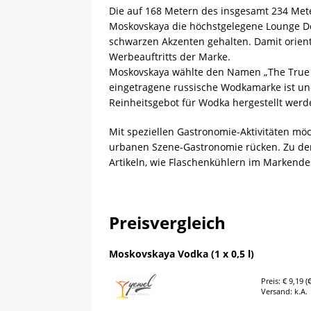
Die auf 168 Metern des insgesamt 234 Met
Moskovskaya die höchstgelegene Lounge D
schwarzen Akzenten gehalten. Damit orient
Werbeauftritts der Marke.
Moskovskaya wählte den Namen „The True O
eingetragene russische Wodkamarke ist un
Reinheitsgebot für Wodka hergestellt werd
Mit speziellen Gastronomie-Aktivitäten möc
urbanen Szene-Gastronomie rücken. Zu den
Artikeln, wie Flaschenkühlern im Markend
Preisvergleich
Moskovskaya Vodka (1 x 0,5 l)
Preis: € 9,19 (€
Versand: k.A.