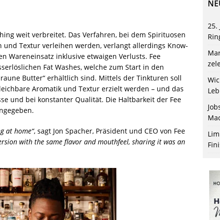
NE
25.
ing weit verbreitet. Das Verfahren, bei dem Spirituosen
Rin
n und Textur verleihen werden, verlangt allerdings Know-
Mar
en Wareneinsatz inklusive etwaigen Verlusts. Fee
zel
sserlöslichen Fat Washes, welche zum Start in den
aune Butter“ erhältlich sind. Mittels der Tinkturen soll
Wic
leichbare Aromatik und Textur erzielt werden – und das
Leb
 und bei konstanter Qualität. Die Haltbarkeit der Fee
Job
angegeben.
Mac
ng at home“
, sagt Jon Spacher, Präsident und CEO von Fee
Lim
rsion with the same flavor and mouthfeel, sharing it was an
Fin