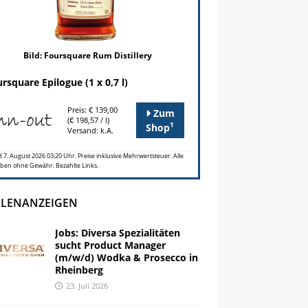
Bild: Foursquare Rum Distillery
rsquare Epilogue (1 x 0,7 l)
Preis: € 139,00
Zum
(€ 198,57 / l)
1
Shop
Versand: k.A.
 7. August 2026 03:20 Uhr. Preise inklusive Mehrwertsteuer. Alle
ben ohne Gewähr. Bezahlte Links.
LLENANZEIGEN
Jobs: Diversa Spezialitäten
sucht Product Manager
(m/w/d) Wodka & Prosecco in
Rheinberg
23. Juli 2026