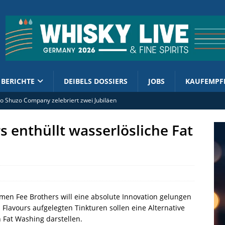
BERICHTE
DEIBELS DOSSIERS
JOBS
KAUFEMPF
 Shuzo Company zelebriert zwei Jubiläen
tellt Limited Edition mit Lebkuchen-Schokoladengeschmack vor
s enthüllt wasserlösliche Fat
rand Ambassador Ian Macleod Distillers Deutschland (m/w/d)
ment enthüllt 2026er Cask Finish Collection
o kündigt The Lord of the Rings Ringbearer an
n Fee Brothers will eine absolute Innovation gelungen
i Flavours aufgelegten Tinkturen sollen eine Alternative
 Fat Washing darstellen.