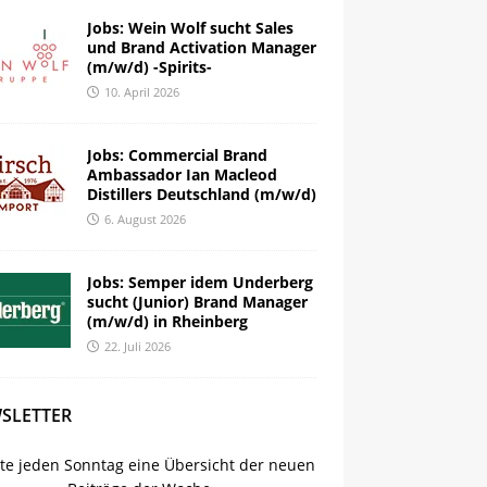
Jobs: Wein Wolf sucht Sales
und Brand Activation Manager
(m/w/d) -Spirits-
10. April 2026
Jobs: Commercial Brand
Ambassador Ian Macleod
Distillers Deutschland (m/w/d)
6. August 2026
Jobs: Semper idem Underberg
sucht (Junior) Brand Manager
(m/w/d) in Rheinberg
22. Juli 2026
SLETTER
lte jeden Sonntag eine Übersicht der neuen