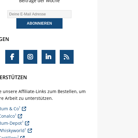
Beiträge der Woche
GEN
ERSTÜTZEN
 unsere Affiliate-Links zum Bestellen, um
e Arbeit zu unterstützen.
1
Rum & Co
1
Conalco
1
Rum-Depot
1
Whiskyworld
1
Tastillery