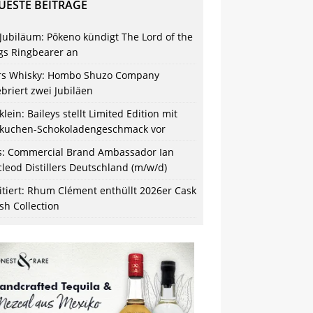
UESTE BEITRÄGE
 Jubiläum: Pōkeno kündigt The Lord of the
gs Ringbearer an
s Whisky: Hombo Shuzo Company
ebriert zwei Jubiläen
klein: Baileys stellt Limited Edition mit
kuchen-Schokoladengeschmack vor
s: Commercial Brand Ambassador Ian
leod Distillers Deutschland (m/w/d)
itiert: Rhum Clément enthüllt 2026er Cask
ish Collection