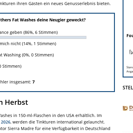
inkturen ihren Gästen ein neues Genusserlebnis bieten.
thers Fat Washes deine Neugier geweckt?
Chance geben (86%, 6 Stimmen)
Fou
 mich nicht (14%, 1 Stimmen)
Fat Washing (0%, 0 Stimmen)
0 Stimmen)
Stand
Anga
hler insgesamt:
7
STE
m Herbst
Washes in 150-ml-Flaschen in den USA erhältlich. Im
 2026
, werden die Tinkturen international gelauncht.
utor Sierra Madre für eine Verfügbarkeit in Deutschland