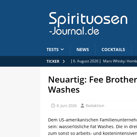
TESTS
NEWS
COCKTAILS
[ 6. August 2026 ]
Mars Whisky: Hombo
TICKER
[ 6. August 2026 ]
Wicklein: Baileys s
Neuartig: Fee Brother
[ 6. August 2026 ]
Jobs: Commercial B
Washes
[ 5. August 2026 ]
Limitiert: Rhum Clé
[ 7. August 2026 ]
25. Jubiläum: Pōken
8. Juni 2026
Redaktion
Dem US-amerikanischen Familienunternehme
sein: wasserlösliche Fat Washes. Die in dre
zum sonst so arbeits- und kostenintensiven