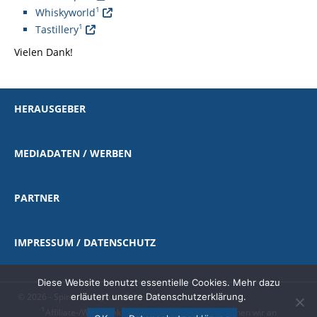
1
Whiskyworld
1
Tastillery
Vielen Dank!
HERAUSGEBER
MEDIADATEN / WERBEN
PARTNER
IMPRESSUM / DATENSCHUTZ
Diese Website benutzt essentielle Cookies. Mehr dazu
© 2026 - Spirituosen-Journal.de
erläutert unsere Datenschutzerklärung.
1
Affiliate-/Werbelink
|
als Amazon-Partner verdienen wir an