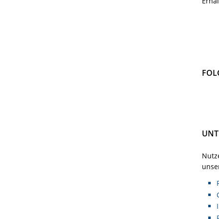
Erha
FOL
UNT
Nutze
unser