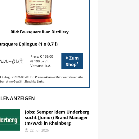
Bild: Foursquare Rum Distillery
rsquare Epilogue (1 x 0,7 l)
Preis: € 139,00
Zum
(€ 198,57 / l)
1
Shop
Versand: k.A.
 7. August 2026 03:20 Uhr. Preise inklusive Mehrwertsteuer. Alle
ben ohne Gewähr. Bezahlte Links.
LLENANZEIGEN
Jobs: Semper idem Underberg
sucht (Junior) Brand Manager
(m/w/d) in Rheinberg
22. Juli 2026