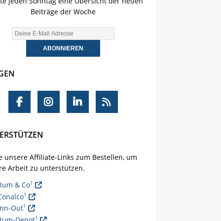
lte jeden Sonntag eine Übersicht der neuen
Beiträge der Woche
GEN
ERSTÜTZEN
 unsere Affiliate-Links zum Bestellen, um
e Arbeit zu unterstützen.
1
Rum & Co
1
Conalco
1
Inn-Out
1
Rum-Depot