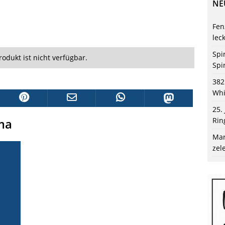
NE
Fen
lec
Spi
rodukt ist nicht verfügbar.
Spi
382
Whi
25.
ma
Rin
Mar
zel