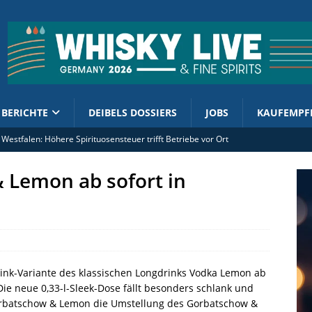
BERICHTE
DEIBELS DOSSIERS
JOBS
KAUFEMPF
e Westfalen: Höhere Spirituosensteuer trifft Betriebe vor Ort
lian Distillers bringen Whisky Bunker Reserve II / 2026
 Lemon ab sofort in
o kündigt The Lord of the Rings Ringbearer an
 Shuzo Company zelebriert zwei Jubiläen
st: Sehr weich und sehr lecker
ink-Variante des klassischen Longdrinks Vodka Lemon ab
Die neue 0,33-l-Sleek-Dose fällt besonders schlank und
orbatschow & Lemon die Umstellung des Gorbatschow &