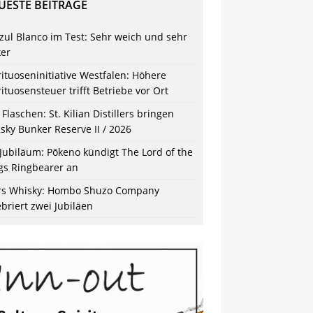
UESTE BEITRÄGE
zul Blanco im Test: Sehr weich und sehr
ker
rituoseninitiative Westfalen: Höhere
rituosensteuer trifft Betriebe vor Ort
 Flaschen: St. Kilian Distillers bringen
sky Bunker Reserve II / 2026
 Jubiläum: Pōkeno kündigt The Lord of the
gs Ringbearer an
s Whisky: Hombo Shuzo Company
ebriert zwei Jubiläen