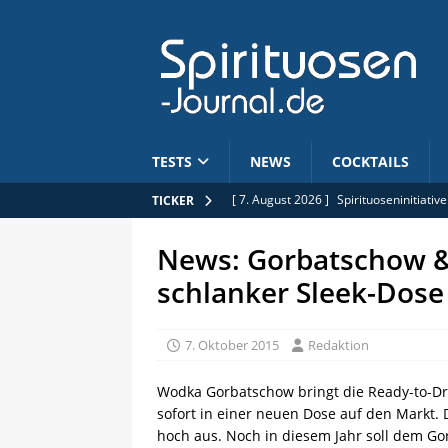
TESTS
NEWS
COCKTAILS
[ 7. August 2026 ]
Spirituoseninitiativ
TICKER
[ 7. August 2026 ]
382 Flaschen: St. Ki
News: Gorbatschow &
[ 7. August 2026 ]
25. Jubiläum: Pōken
schlanker Sleek-Dose
[ 6. August 2026 ]
Mars Whisky: Hombo
[ 8. August 2026 ]
Fenzul Blanco im Te
7. Oktober 2015
Redaktion
Wodka Gorbatschow bringt die Ready-to-Dr
sofort in einer neuen Dose auf den Markt. 
hoch aus. Noch in diesem Jahr soll dem G