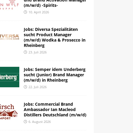
(m/w/d) -Spirits-
10. April 2026
Jobs: Diversa Spezialitäten
sucht Product Manager
(m/w/d) Wodka & Prosecco in
Rheinberg
23. Juli 2026
Jobs: Semper idem Underberg
sucht (Junior) Brand Manager
(m/w/d) in Rheinberg
22. Juli 2026
Jobs: Commercial Brand
Ambassador Ian Macleod
Distillers Deutschland (m/w/d)
6. August 2026