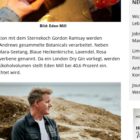
NE
Wic
Leb
Bild: Eden Mill
Job
ation mit dem Sternekoch Gordon Ramsay werden
Mac
 Andrews gesammelte Botanicals verarbeitet. Neben
Lim
ra-Seetang, Blaue Heckenkirsche, Lavendel, Rosa
Fin
verbene genannt. Da ein London Dry Gin vorliegt, werden
Alkoholvolumen stellt Eden Mill bei 40,6 Prozent ein.
Anh
chtet wird.
Kor
Jou
Wes