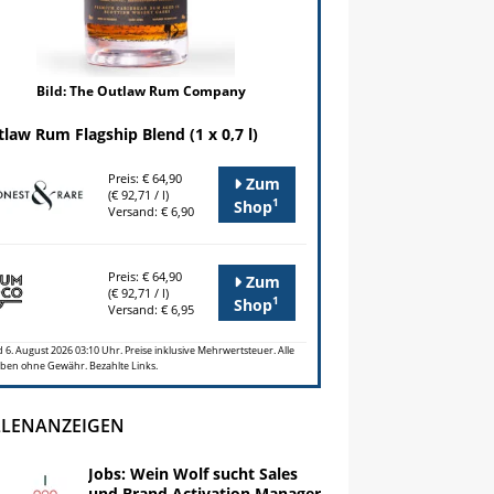
Bild: The Outlaw Rum Company
law Rum Flagship Blend (1 x 0,7 l)
Preis: € 64,90
Zum
(€ 92,71 / l)
1
Shop
Versand: € 6,90
Preis: € 64,90
Zum
(€ 92,71 / l)
1
Shop
Versand: € 6,95
 6. August 2026 03:10 Uhr. Preise inklusive Mehrwertsteuer. Alle
ben ohne Gewähr. Bezahlte Links.
LLENANZEIGEN
Jobs: Wein Wolf sucht Sales
und Brand Activation Manager