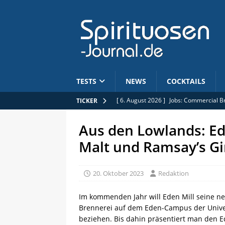
TESTS
NEWS
COCKTAILS
[ 6. August 2026 ]
Jobs: Commercial B
TICKER
[ 5. August 2026 ]
Limitiert: Rhum Clé
Aus den Lowlands: Ed
[ 5. August 2026 ]
Anhebung der Alkoh
Malt und Ramsay’s G
[ 4. August 2026 ]
Journal des Kirsch:
[ 6. August 2026 ]
Wicklein: Baileys s
20. Oktober 2023
Redaktion
Im kommenden Jahr will Eden Mill seine 
Brennerei auf dem Eden-Campus der Univer
beziehen. Bis dahin präsentiert man den E