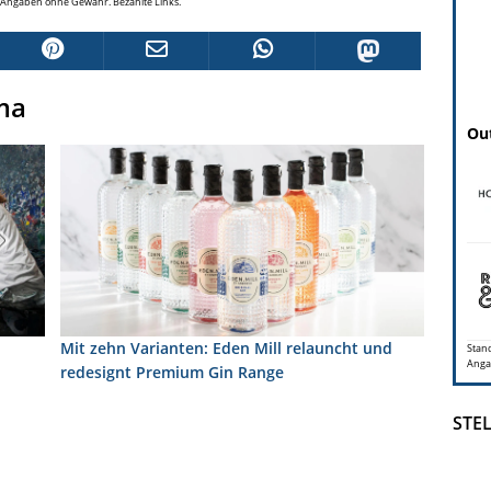
le Angaben ohne Gewähr. Bezahlte Links.
ma
Out
Mit zehn Varianten: Eden Mill relauncht und
Stand
Anga
redesignt Premium Gin Range
STE