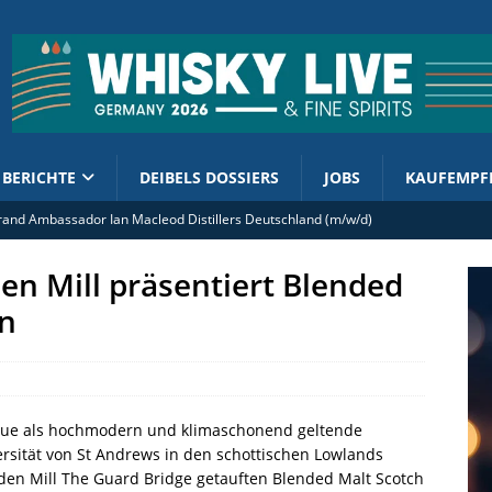
BERICHTE
DEIBELS DOSSIERS
JOBS
KAUFEMPF
rand Ambassador Ian Macleod Distillers Deutschland (m/w/d)
ment enthüllt 2026er Cask Finish Collection
en Mill präsentiert Blended
olsteuer: Kornbrennereien werben für Kurskorrektur
in
 Kirsch Import mit French West Indies Rhum 2019/2026
tellt Limited Edition mit Lebkuchen-Schokoladengeschmack vor
neue als hochmodern und klimaschonend geltende
sität von St Andrews in den schottischen Lowlands
den Mill The Guard Bridge getauften Blended Malt Scotch