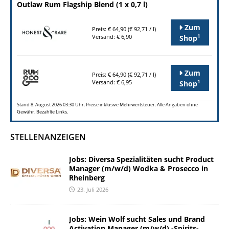
Outlaw Rum Flagship Blend (1 x 0,7 l)
Zum
Preis: € 64,90 (€ 92,71 / l)
1
Versand: € 6,90
Shop
Zum
Preis: € 64,90 (€ 92,71 / l)
1
Versand: € 6,95
Shop
Stand 8. August 2026 03:30 Uhr. Preise inklusive Mehrwertsteuer. Alle Angaben ohne
Gewähr. Bezahlte Links.
STELLENANZEIGEN
Jobs: Diversa Spezialitäten sucht Product
Manager (m/w/d) Wodka & Prosecco in
Rheinberg
23. Juli 2026
Jobs: Wein Wolf sucht Sales und Brand
Activation Manager (m/w/d) -Spirits-